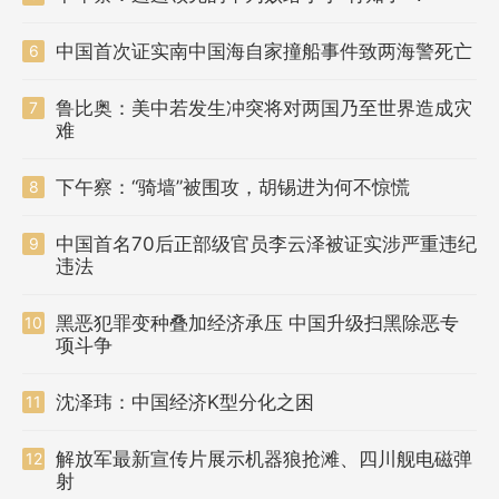
中国首次证实南中国海自家撞船事件致两海警死亡
6
鲁比奥：美中若发生冲突将对两国乃至世界造成灾
7
难
下午察：“骑墙”被围攻，胡锡进为何不惊慌
8
中国首名70后正部级官员李云泽被证实涉严重违纪
9
违法
黑恶犯罪变种叠加经济承压 中国升级扫黑除恶专
10
项斗争
沈泽玮：中国经济K型分化之困
11
解放军最新宣传片展示机器狼抢滩、四川舰电磁弹
12
射