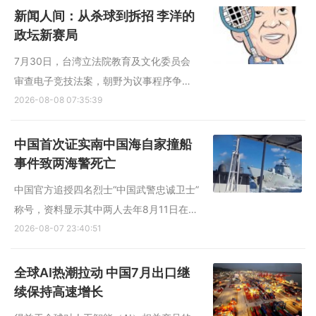
职务评聘及考核续聘工作的通知》明确，
新闻人间：从杀球到拆招 李洋的
学校对专业技术职务实行聘期考核管理，
政坛新赛局
不再签订长期聘任协议。今...
7月30日，台湾立法院教育及文化委员会
审查电子竞技法案，朝野为议事程序争执
不下。列席的运动部长李洋在备询台前站
2026-08-08 07:35:39
了约10分钟，事后竟演变成“部长被罚站”
的政治风波。蓝绿阵营各自公布画面、相
中国首次证实南中国海自家撞船
互指责，争论究竟是谁不让这名奥运冠军
事件致两海警死亡
坐下。 两天后，李洋在...
中国官方追授四名烈士“中国武警忠诚卫士”
称号，资料显示其中两人去年8月11日在海
上维权行动中牺牲。这与中国海警船当日
2026-08-07 23:40:51
在南中国海追逐菲律宾船只期间与本国军
舰相撞的时间吻合，意味着中国时隔一年
全球AI热潮拉动 中国7月出口继
首次间接证实撞船事件造成两名海警人员
续保持高速增长
死亡。 学者分析指...