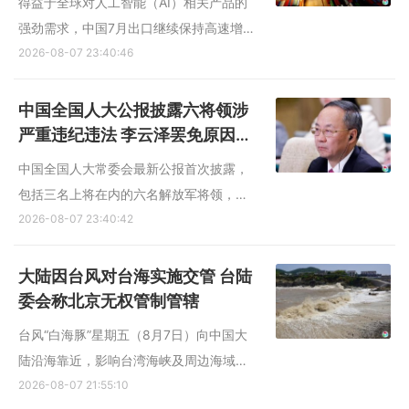
得益于全球对人工智能（AI）相关产品的
强劲需求，中国7月出口继续保持高速增
长，展现出科技相关制造业的实力，同时
2026-08-07 23:40:46
也显示中国仍高度依赖外需来维持增长。
中国海关总署星期五（8月7日）公布的数
中国全国人大公报披露六将领涉
据显示，按美元计，7月出口同比增长
严重违纪违法 李云泽罢免原因未
23.9%，较6月27%的增幅略降...
列
中国全国人大常委会最新公报首次披露，
包括三名上将在内的六名解放军将领，均
因“涉嫌严重违纪违法”被罢免全国人大代表
2026-08-07 23:40:42
职务；但公报罕见没有列明中国国家金融
监督管理总局原局长李云泽被罢免代表职
大陆因台风对台海实施交管 台陆
务的原因。不过，四川省人大常委会公报
委会称北京无权管制管辖
显示，李云泽同样是...
台风“白海豚”星期五（8月7日）向中国大
陆沿海靠近，影响台湾海峡及周边海域，
广东海事局宣布，将对经台湾海峡南口北
2026-08-07 21:55:10