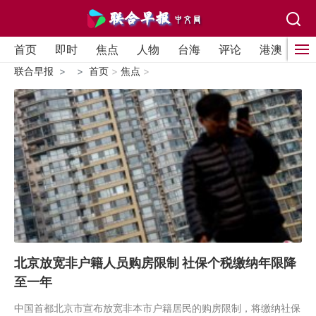
首页
即时
焦点
人物
台海
评论
港澳
国
联合早报
首页
>
焦点
>
北京放宽非户籍人员购房限制 社保个税缴纳年限降
至一年
中国首都北京市宣布放宽非本市户籍居民的购房限制，将缴纳社保