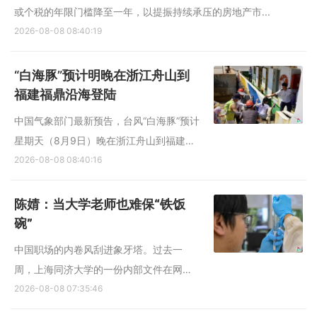
或个税的年限门槛降至一年，以提振持续承压的房地产市...
2026-08-08 08:40:19
“白海豚”预计明晚在浙江舟山到
福建福鼎沿海登陆
中国气象部门最新预告，台风“白海豚”预计
星期天（8月9日）晚在浙江舟山到福建福
鼎一带沿海登陆。 据中国央视新闻消息，
2026-08-08 08:40:16
中央气象台星期六（8日）6时发布台风橙
色预警和强对流天气蓝色预警。 中央气象
陈婧：当大学老师也难保“铁饭
台称，今年第13号台风“白海豚”（强台风
碗”
级）的中心星期...
中国职场的内卷风刮进象牙塔。过去一
周，上海同济大学的一份内部文件在网上
流传，令学术圈人心惶惶。 这份7月31日
2026-08-08 07:35:46
公布的《关于开展2026年度全校专业技术