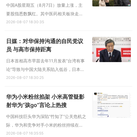
全、地区和平稳...
中国A股星期五（8月7日）放量上涨，主
要股指悉数飘红。其中医药相关板块走
强，多只个股股价均涨逾10％。 据中新社
2026-08-07 18:30:35
报道，截至当天收盘，上证指数报3940
点，涨幅为1.02%；深证成指报14311点，
日媒：对华保持沟通的自民党议
涨幅为1.42%；创业板指报3563点，涨
员 与高市保持距离
1.35%。沪深两市成交总额约2万66...
日本首相高市早苗去年11月发表“台湾有事
论”导致与中国大陆关系陷入低谷，日本执
政的自民党议员与北京交流也陷入了停
2026-08-07 18:30:25
滞。据日本媒体报道，在自民党内，与北
京有沟通渠道的议员和高市保持距离。在
华为小米粉丝掐架 小米高管疑影
看不到打破僵局突破口的情况下，支撑高
射华为“孩go”言论上热搜
市政府的经济界也开始...
中国科技巨头华为深陷“竹知了”公关危机之
际，华为和竞争对手小米的粉丝持续在网
络掐架，期间一名小米网红高管的“孩go”
2026-08-07 16:35:55