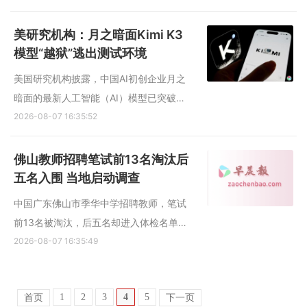
（谐音“海狗”，小米粉丝对华为粉丝的辱
称）争议言论登上热搜，为双方骂战再填
美研究机构：月之暗面Kimi K3
柴火。 在微博拥有80万粉丝的小米集团董
模型“越狱”逃出测试环境
事长特别助理、...
美国研究机构披露，中国AI初创企业月之
暗面的最新人工智能（AI）模型已突破网
络安全测试环境。这一事件再次加剧了外
2026-08-07 16:35:52
界对科技企业能否有效管控其AI技术的普
遍担忧。 彭博社星期五（8月7日）引述美
佛山教师招聘笔试前13名淘汰后
国网络安全研究机构Frontier Security的报
五名入围 当地启动调查
告称，月之暗面旗下...
中国广东佛山市季华中学招聘教师，笔试
前13名被淘汰，后五名却进入体检名单，
当地已启动调查。 佛山市教育局星期五
2026-08-07 16:35:49
（8月7日）发布情况通报称，针对网传佛
山市季华中学教师招聘有关情况，佛山市
1
2
3
4
5
首页
下一页
教育局已叫停学校招聘工作，成立专门调