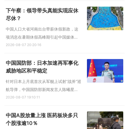
上船舶实施交通管制。台湾陆委会回应称
北京无权对台湾海域做任何管制或管辖行
下午察：领导带头真能实现应休
为，台湾自己的事不劳北京费心。 据央视
尽休？
新闻星期三（5日）报...
中国人口大省河南出台带薪休假新政，这
项消息在暑期休假高峰期引起中国媒体和
网民广泛讨论，相关话题本周也登上了热
2026-08-07 20:20:16
搜。 河南官方印发的《关于进一步推动落
实职工带薪错峰休假的通知》，开宗明义
中国国防部：日本加速再军事化
提及出台这项政策的目的：“激活假期消费
威胁地区和平稳定
潜力，助力河南文旅强...
针对日本上月底首次从军舰上试射“战斧”巡
航导弹，中国国防部新闻发言人陈曦星期
五（8月7日）表示，东京加快发展进攻性
2026-08-07 19:10:11
武器的动向日益猖獗、十分危险，值得地
区国家高度警惕。陈曦强调，日本国内谋
中国A股放量上涨 医药板块多只
求扩军备武、加速“再军事化”，才是日本安
个股涨逾10％