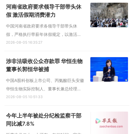
发布的公告，规模各为10亿元人民币的15
河南省政府要求领导干部带头休
年期和30年期国债，发行利率分别为
假 激活假期消费潜力
1.99%和2.24%。 法国东方汇理...
中国河南省政府要求各领导干部带头休
假，严格执行带薪年休假规定，以激活假
期消费潜力。 据《河南日报》星期三（8
2026-08-05 16:35:27
月5日）报道，河南省委组织部、省人力资
源社会保障厅、省商务厅、省文化和旅游
涉非法吸收公众存款罪 华恒生物
厅、省政府国资委、省总工会近日联合印
董事长郭恒华被捕
发《关于进一步推动落实职...
中国A股科创板上市公司、丙氨酸巨头安徽
华恒生物实际控制人、董事长兼总经理郭
恒华因涉嫌非法吸收公众存款罪，被检察
2026-08-05 10:51:33
机关批准逮捕。 综合天津广播和《北京商
报》报道，华恒生物上星期六（8月1日）
今年上半年被处分纪检监察干部
发布公告，披露上述消息。 华恒生物此前
同比减7.8%
在6月24日公告，郭恒...