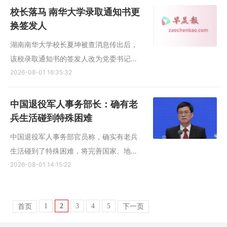
成华担任商务部党组成员、国际贸易谈判
校长落马 南华大学录取通知书更
副代表（副部长级）。 公开资料显示，蒋
换签发人
成华，男，汉族，1977年...
湖南南华大学校长夏坤被查消息传出后，
该校录取通知书的签发人改为党委书记唐
忠阳。另一所益阳医学高等专科学校的录
2026-08-01 16:35:32
取通知书签发人也从校长周志宏换成为党
委书记周奎。 据澎湃新闻报道，湖南省教
中国退役军人事务部长：确有老
育厅近日发布公告称，已对2026年湖南省
兵生活碰到特殊困难
省属高校录取通知书签发...
中国退役军人事务部官员称，确实有老兵
生活碰到了特殊困难，将完善国家、地方
立体多元的帮扶体系，解决困难退役军人
2026-08-01 14:15:22
存在的困难。 中国国务院新闻办公室星期
五（7月31日）举行新闻发布会，介绍加快
1
2
3
4
5
首页
下一页
推动“十五五”时期退役军人工作高质量发展
有关情况。 据中国...