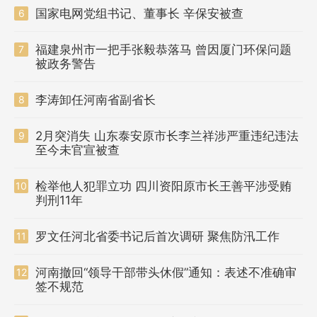
国家电网党组书记、董事长 辛保安被查
6
福建泉州市一把手张毅恭落马 曾因厦门环保问题
7
被政务警告
李涛卸任河南省副省长
8
2月突消失 山东泰安原市长李兰祥涉严重违纪违法
9
至今未官宣被查
检举他人犯罪立功 四川资阳原市长王善平涉受贿
10
判刑11年
罗文任河北省委书记后首次调研 聚焦防汛工作
11
河南撤回“领导干部带头休假”通知：表述不准确审
12
签不规范