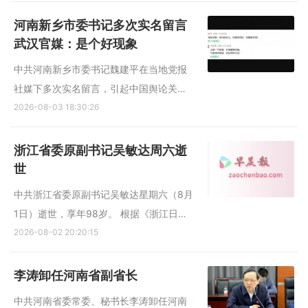
题进行了立案审查调查。 经查，谢堃丧失
理想信念，背弃初心使命，对党不忠诚不
河南新乡市委书记多次实名留言
老实，对抗组织审查；违反中央八项规定
武汉官媒：是个好现象
精神，违规收受礼品、...
中共河南新乡市委书记魏建平在当地党报
社媒下多次实名留言，引起中国舆论关
注。湖北省武汉市官媒称，市委书记密集
2026-08-03 18:30:26
留言在中国不多见，是个值得称道的好现
象，领导干部不仅要经常“上网看看”，也要
浙江省委原副书记吴敏达周六逝
主动聊天发声。 据中共武汉市委机关报
世
《长江日报》星期天（8...
中共浙江省委原副书记吴敏达星期六（8月
1日）逝世，享年98岁。 根据《浙江日
报》，吴敏达因病医治无效，星期六在杭
2026-08-02 20:20:15
州逝世。 吴敏达曾在浙江大学工作多年，
曾任浙江大学光学仪器系主任、浙江大学
李涛卸任河南省副省长
校长助理等职务。 浙江大学曾介绍，吴敏
中共河南省委常委、秘书长李涛卸任河南