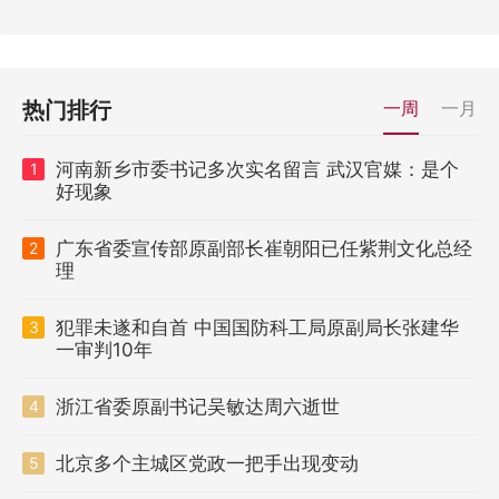
热门排行
一周
一月
河南新乡市委书记多次实名留言 武汉官媒：是个
1
好现象
广东省委宣传部原副部长崔朝阳已任紫荆文化总经
2
理
犯罪未遂和自首 中国国防科工局原副局长张建华
3
一审判10年
浙江省委原副书记吴敏达周六逝世
4
北京多个主城区党政一把手出现变动
5