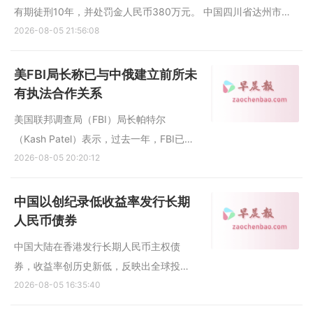
有期徒刑10年，并处罚金人民币380万元。 中国四川省达州市中
级人民法院星期三（8月5日）一审公开宣判国家国防科技工业局
2026-08-05 21:56:08
原党组成员、副局长张建华受贿、利用影响力受贿案。张建华以受
贿罪被判处...
美FBI局长称已与中俄建立前所未
有执法合作关系
美国联邦调查局（FBI）局长帕特尔
（Kash Patel）表示，过去一年，FBI已与
中国和俄罗斯这两个美国长期竞争对手建
2026-08-05 20:20:12
立新的执法合作关系，希望借此加强打击
跨国犯罪，包括芬太尼贩运、网络诈骗以
中国以创纪录低收益率发行长期
及儿童性剥削等犯罪活动。 据路透社报
人民币债券
道，FBI与中国的合作内容包括...
中国大陆在香港发行长期人民币主权债
券，收益率创历史新低，反映出全球投资
者对此次离岸债券发行需求强劲。 彭博社
2026-08-05 16:35:40
报道，根据中国财政部星期三（8月5日）