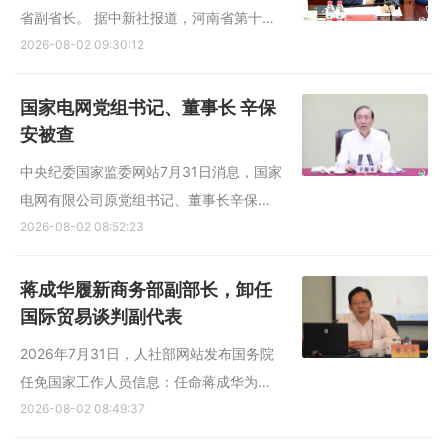
达参与研制了每秒250万...
省副省长。 据中新社报道，河南省第十四
届人民代表大会常务委员会第二十五次会
2026-08-02 09:30:12
议星期六（8月1日）通过任免名单，决定
免去李涛的河南省人民政府副省长职务。
国家电网党组书记、董事长 辛保
此前据《河南日报》6月18日消息，中共
安被查
中央批准，李涛任中共河...
中央纪委国家监委网站7月31日消息，国家
电网有限公司原党组书记、董事长辛保安
涉嫌严重违纪违法，目前正接受中央纪委
2026-08-02 08:52:23
国家监委纪律审查和监察调查。 辛保安
（资料图） 公开信息显示，辛保安，男，
蒋成华履新商务部副部长，卸任
1960年10月生，河南辉县人，中共党员。
国际贸易谈判副代表
1982年7月参加工作，华...
2026年7月31日，人社部网站发布国务院
任免国家工作人员信息：任命蒋成华为商
务部副部长。免去蒋成华的商务部国际贸
2026-08-02 08:49:37
易谈判副代表职务。 此番职务调整前，蒋