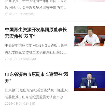
距离中共二十一大还有一年的时间，官方
数据显示，关于涉及纪检监察干部的问
题，今年上半年被处分的纪检监察干部人
2026-08-04 08:52:25
数同比减少约7.8%。 中央纪委国家监委网
站星期二（8月4日）公布，上半年全国纪
中国再生资源开发集团原董事长
检监察机关共接收涉及纪检监察干部问题
邢宏伟被“双开”
线索或反映1万5500余件次...
中央纪委国家监委网站8月3日通报，据中
央纪委国家监委驻全国供销总社纪检监察
组、广东省纪委监委消息：日前，经中央
2026-08-04 08:50:33
纪委国家监委批准，驻全国供销总社纪检
监察组和广东省清远市监委对中国再生资
山东省济南市原副市长谢堃被“双
源开发集团有限公司原党委书记、董事
开”
长、总经理邢宏伟严重违纪...
新京报讯 据山东省纪委监委消息：经山东
省委批准，山东省纪委监委对济南市政府
原党组成员、副市长谢堃严重违纪违法问
2026-08-04 08:49:57