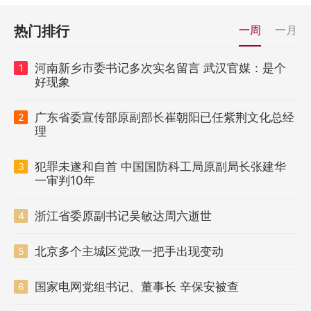
热门排行
一周
一月
河南新乡市委书记多次实名留言 武汉官媒：是个
1
好现象
广东省委宣传部原副部长崔朝阳已任紫荆文化总经
2
理
犯罪未遂和自首 中国国防科工局原副局长张建华
3
一审判10年
浙江省委原副书记吴敏达周六逝世
4
北京多个主城区党政一把手出现变动
5
国家电网党组书记、董事长 辛保安被查
6