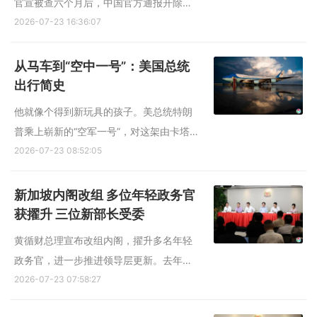
官宣被查六个月后，中国官方通报开除他
的中共党籍和公职（简称“双开”），指他搞
2026-07-23 16:36:07
权色交易，违规办理并使用虚假居民身份
证等证件，非法收受巨额财物。 中共中央
从马车到“空中一号”：美国总统
纪委国家监委网站星期四（7月23日）通
出行简史
报，经中共中央...
他就像个得到新玩具的孩子。美总统特朗
普乘上崭新的“空军一号”，对这架由卡塔尔
捐赠的豪华飞机赞不绝口。“真是太宏伟
2026-07-23 08:52:05
了，”他说。“真是太壮观了，”他还说。“没
有比它更棒的了，”他强调说。 从某种意义
新加坡内阁改组 多位年轻政务官
上说，他是对的。这架配备金色固定装置
获擢升 三位新部长受委
和可躺式按...
黄循财总理宣布改组内阁，擢升多名年轻
政务官，进一步推进领导层更新。去年大
选后受委代部长的萧振祥和梁振伟双双升
2026-07-23 07:58:27
任部长，另一名去年踏入政坛的政务部长