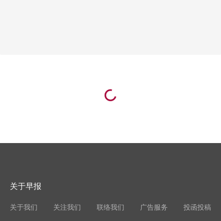
关于早报
关于我们
关注我们
联络我们
广告服务
投函投稿