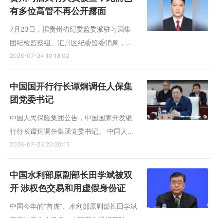
布了党中央关于华润（集团）有限公司董
有多位高管不再公开露面
事长调整的决定：由王海民...
7月23日，据贵州省纪委监委派驻习酒集
团纪检监察组、汇川区纪委监委消息，贵
州习酒股份有限公司总经理助理、酒旅融
2026-07-24 10:18:02
合发展部部长谢远东涉嫌严重违纪违法，
正在接受监察调查。 公开履历显示，谢远
中国国开行行长谭炯调任人保集
东1976年2月出生，1997年4月参加工
团党委书记
作，2007年进入习酒公司，先...
中国人民保险集团公告，中国国家开发银
行行长谭炯调任集团党委书记。 中国人保
集团星期四（7月23日）在官网公告，中
2026-07-23 20:20:15
共中央组织部有关负责人当天下午出席中
国人民保险集团股份有限公司干部会议，
中国水利部原副部长田学斌被双
宣布中共中央决定，谭炯任中国人民保险
开 涉权色交易和用虚假身份证
集团股份有限公司党委书...
中国今年的“首虎”、水利部原副部长田学斌