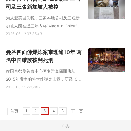
日）发表声明说：“这是他们针对那些就欺
司及三名新加坡人被控
骗行为说出真相的...
为规避美国关税，三家本地公司及三名新
加坡人因在近三年内将“Made in China”
（中国制造）虚报为“Made in Singapore”
2026-06-12 07:35:43
（新加坡制造），被控上法庭。 根据新加
坡关税局发布的文告，官方此前接获通
曼谷四面佛爆炸案审理逾10年 两
报，指一批从新加坡出口至美国的床垫，
名中国维族被判死刑
原产地是中国，却被虚...
泰国首都曼谷市中心著名景点四面佛坛
2015年发生的特大炸弹袭击案，历经10多
年审理后，曼谷法院终于作出裁决，判处
2026-06-11 22:50:17
两名中国新疆维吾尔族被告死刑。 这是泰
国历来最严重的爆炸案，也是历时最长、
1
2
3
4
5
首页
下一页
备受国内外关注的刑事案之一。曼谷南区
刑事法院星期四（6月11日...