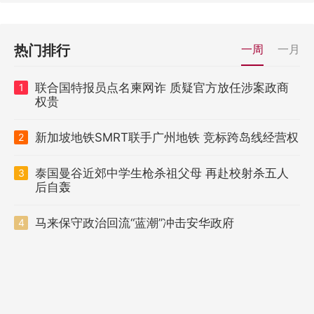
热门排行
一周
一月
联合国特报员点名柬网诈 质疑官方放任涉案政商
1
权贵
新加坡地铁SMRT联手广州地铁 竞标跨岛线经营权
2
泰国曼谷近郊中学生枪杀祖父母 再赴校射杀五人
3
后自轰
马来保守政治回流“蓝潮”冲击安华政府
4