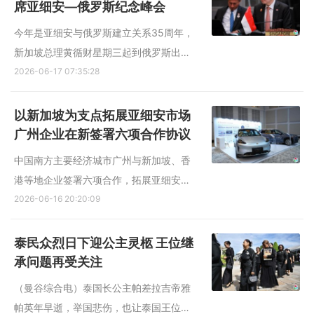
《2026年世界竞争力排名》（2026 IMD
席亚细安—俄罗斯纪念峰会
World Competitiveness Ranki...
今年是亚细安与俄罗斯建立关系35周年，
新加坡总理黄循财星期三起到俄罗斯出席
亚细安—俄罗斯纪念峰会。亚细安将与俄
2026-06-17 07:35:28
罗斯共同探讨深化互联互通、教育与文化
领域的合作。 受访学者指出，中东局势牵
以新加坡为支点拓展亚细安市场
动全球能源市场，能源议题料成为双方的
广州企业在新签署六项合作协议
讨论焦点之一；乌克兰战...
中国南方主要经济城市广州与新加坡、香
港等地企业签署六项合作，拓展亚细安
市...
2026-06-16 20:20:09
泰民众烈日下迎公主灵柩 王位继
承问题再受关注
（曼谷综合电）泰国长公主帕差拉吉帝雅
帕英年早逝，举国悲伤，也让泰国王位继