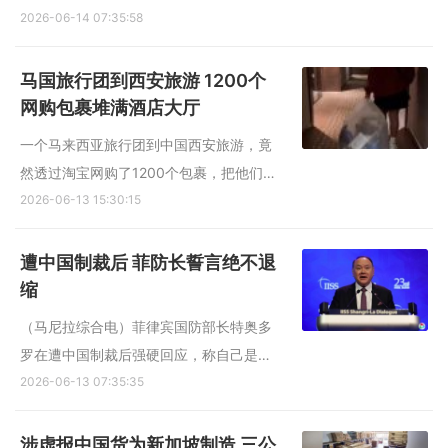
承人问题重新浮上台面，引起关注。 帕差
2026-06-14 07:35:58
拉卧病并陷入深度昏迷三年多后，星期四
（6月11日）在医院逝世，终年47岁。她
马国旅行团到西安旅游 1200个
的遗体星期六（13日）移回曼谷大皇宫，
网购包裹堆满酒店大厅
民众在烈日下聚集宫外迎...
一个马来西亚旅行团到中国西安旅游，竟
然透过淘宝网购了1200个包裹，把他们下
榻的酒店作为包裹寄送地址，结果包裹送
2026-06-13 15:30:15
来堆满了酒店大厅。 马来西亚《中国报》
报道，疑似包办这个旅游团的中国旅游公
遭中国制裁后 菲防长誓言绝不退
司昕途旅游，日前在“小红书”发布视频记录
缩
了酒店里的实况。...
（马尼拉综合电）菲律宾国防部长特奥多
罗在遭中国制裁后强硬回应，称自己是因
为“说出真相”而被锁定，批评中方举动“邪
2026-06-13 07:35:35
恶”，并誓言绝不退缩，将继续履行职责捍
卫国家主权。 特奥多罗星期五（6月12
涉虚报中国货为新加坡制造 三公