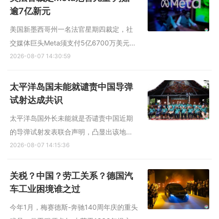
日）宣布，对半导体和太阳能电池板核心
逾7亿新元
材料多晶硅衍生品设定一...
美国新墨西哥州一名法官星期四裁定，社
交媒体巨头Meta须支付5亿6700万美元
（约7亿2700万新元）赔偿，并采取多项
2026-08-07 14:30:59
措施保护未成年人，认定旗下平台对儿童
造成伤害，并构成“公共滋扰”。 综合法新
太平洋岛国未能就谴责中国导弹
社和路透社报道，美国法官比德谢德星期
试射达成共识
四（8月6日）裁定，Meta在...
太平洋岛国外长未能就是否谴责中国近期
的导弹试射发表联合声明，凸显出该地区
在应对日益加剧的战略竞争时，内部存在
2026-08-07 14:15:36
着难以弥合的分歧。 综合路透社和法新社
报道，在星期五（8月7日）于斐济首都苏
关税？中国？劳工关系？德国汽
瓦举行的太平洋岛国论坛会议上，代表18
车工业困境谁之过
个成员国的多国外长及高...
今年1月，梅赛德斯-奔驰140周年庆的重头