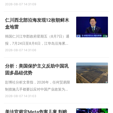
《劳动新闻》星期天（8月2日）引述医生称，狗肉汤有助于“补充
2026-08-07 14:31:09
营养”；朝中社星期三（5日）则推荐以糯米、红枣和高丽参炖制的
参鸡汤...
仁川西北部沿海发现12枚朝鲜木
盒地雷
韩国仁川江华郡政府星期五（8月7日）通
报，7月24日至8月6日，江华岛沿海累计
发现12枚疑似由朝鲜漂流而来的木盒地
2026-08-07 14:31:06
雷。 韩联社报道，仁川江华郡政府和韩国
军方推测，这些地雷可能因朝鲜近期暴雨
分析：美国保护主义反助中国巩
冲入海中，随后随海流漂至江华岛沿海。
固多晶硅优势
江华郡政府说，7月27日接...
彭博社分析文章指，2026年，任何贸易限
制措施几乎都要以应对中国产业政策为理
由。然而，若说有什么办法能进一步巩固
2026-08-07 14:31:03
中国在高科技供应链中的地位，那就是继
续奉行这种保护主义。 美国星期四（8月6
美法官裁定Meta危害儿童 判赔