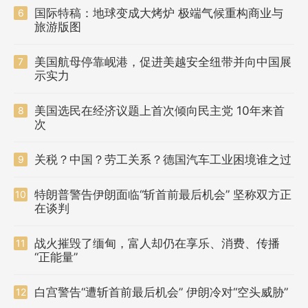
国际特稿：地球变成大烤炉 极端气候重构商业与
6
旅游版图
美国航母停靠岘港，促进美越安全纽带并向中国展
7
示实力
美国选民在经济议题上首次倾向民主党 10年来首
8
次
关税？中国？劳工关系？德国汽车工业困境谁之过
9
特朗普警告伊朗面临“斩首前最后机会” 坚称双方正
10
在谈判
战火摧毁了缅甸，富人却仍在享乐、消费、传播
11
“正能量”
白宫警告“遭斩首前最后机会” 伊朗冷对“空头威胁”
12