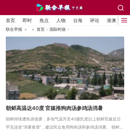
首页
即时
焦点
人物
台海
评论
港澳
国
联合早报
首页
>
国际时政
>
朝鲜高温达40度 官媒推狗肉汤参鸡汤消暑
朝鲜持续遭热浪侵袭，多地气温升至40摄氏度以上朝鲜官媒近日
罕见连发“消暑食谱”，建议民众食用狗肉汤和参鸡汤消暑。 朝鲜