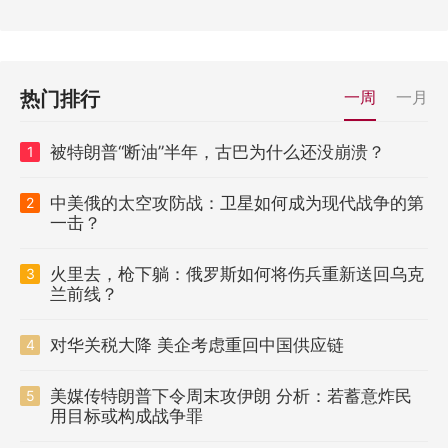
热门排行
一周
一月
被特朗普“断油”半年，古巴为什么还没崩溃？
1
中美俄的太空攻防战：卫星如何成为现代战争的第
2
一击？
火里去，枪下躺：俄罗斯如何将伤兵重新送回乌克
3
兰前线？
对华关税大降 美企考虑重回中国供应链
4
美媒传特朗普下令周末攻伊朗 分析：若蓄意炸民
5
用目标或构成战争罪