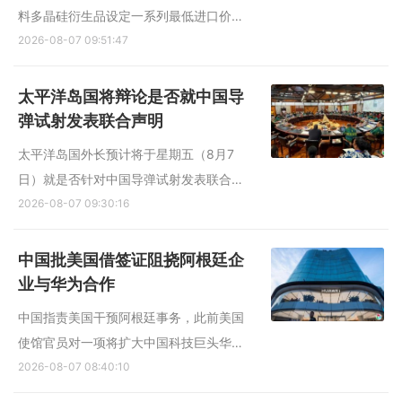
料多晶硅衍生品设定一系列最低进口价，
并征收15%的关税，12月4日生效。 路透
2026-08-07 09:51:47
社报道，美国总统特朗普星期四（8月6
日）根据1962年《贸易拓展法》第232条
太平洋岛国将辩论是否就中国导
发布这项总统公告，旨在保护美国国内的
弹试射发表联合声明
多晶硅（Polysilicon）制造商...
太平洋岛国外长预计将于星期五（8月7
日）就是否针对中国导弹试射发表联合声
明展开辩论。新西兰正积极推动各方作出
2026-08-07 09:30:16
回应，但也坦承内部的分歧可能会阻碍共
识的达成。 综合路透社和法新社报道，新
中国批美国借签证阻挠阿根廷企
西兰外长彼得斯（Winston Peters）星期
业与华为合作
五在记者会上表示，在斐济...
中国指责美国干预阿根廷事务，此前美国
使馆官员对一项将扩大中国科技巨头华为
业务版图的合约表示反对。 据彭博社报
2026-08-07 08:40:10
道，美国官员警告称，如果位于阿根廷页