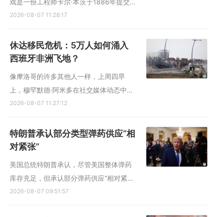
戏是一份工程师卡尔·本茨于1886年提交
的"燃气发动机的车辆"专利申请文件。 奔
2026-08-07 11:28:17
驰高管谈及这份手写文件时语气庄重，仿
佛在奉读一卷圣典--庆典期间，这份文件
休达移民危机：5万人如何涌入
一度被投影在德国斯图加特公司园区的一
西班牙非洲飞地？
面巨大墙壁上。它不仅...
像摩洛哥的许多其他人一样，上周四早
上，穆罕默德·阿米多在社交媒体动态中看
到，他的国家与西班牙领土休达间戒备森
2026-08-07 11:27:12
严的边境开放了。 很快，他加入了数以万
计的人潮。据他回忆，许多人惊讶地发
特朗普承认部分类型弹药供应“相
现，摩洛哥警察竟催促他们“快去西班牙”。
对紧张”
有些人像他一样翻过栅...
美国总统特朗普承认，尽管美国整体弹药
库存充足，但承认部分弹药供应“相对紧
张”。他早前称美国拥有大量的弹药储备，
2026-08-07 09:51:57
并威胁要将那些提出相反说法的人送进监