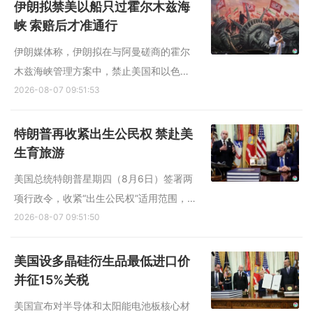
狱。 路透社报道，特朗普星期四（8月6
伊朗拟禁美以船只过霍尔木兹海
日）在白宫回答媒体提问时说：“我们在一
峡 索赔后才准通行
些威力巨大的弹药几乎...
伊朗媒体称，伊朗拟在与阿曼磋商的霍尔
木兹海峡管理方案中，禁止美国和以色列
船只通行，并要求敌对方在获准通行前向
2026-08-07 09:51:53
伊朗支付赔偿金。 新华社引述伊朗法尔斯
通讯社（Fars）星期四（8月6日）报道，
特朗普再收紧出生公民权 禁赴美
伊朗议会主席团成员萨利米公开霍尔木兹
生育旅游
海峡战略管理方案初步文...
美国总统特朗普星期四（8月6日）签署两
项行政令，收紧“出生公民权”适用范围，并
禁止赴美生育为新生儿取得美国公民身份
2026-08-07 09:51:50
的“生育旅游”。 路透社报道，白宫说，根
据特朗普6日签署的一项行政令，计划赴美
美国设多晶硅衍生品最低进口价
进行生育旅游的人将被拒绝入境，并可能
并征15%关税
被永久禁止入境...
美国宣布对半导体和太阳能电池板核心材