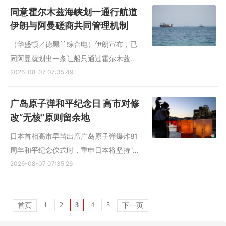
岩油产区所在地内乌肯省的配电企业CALF
同意霍尔木兹海峡划一通行航道
继续推进与华为的合作，将拒发或撤销
伊朗与阿曼磋商共同管理机制
CALF董事的美国签证。 中国...
（华盛顿／德黑兰综合电）伊朗宣布，已
同阿曼就划出一条让船只通过霍尔木兹海
峡的航道达成协议，双方正在敲定共同管
2026-08-07 07:35:49
理这条战略航道的机制。分析认为，目前
的形势发展向伊朗有利的方向倾斜。 伊朗
广岛原子弹和平纪念日 高市对修
外交部发言人巴加埃星期三（8月5日）宣
改“无核”原则留余地
布了同阿曼谈判的进展。...
日本首相高市早苗出席广岛原子弹爆炸81
周年和平纪念仪式时，重申日本将坚持“无
核三原则”，即不拥有、不制造、不引进核
2026-08-07 07:35:26
武器。但是，在回答关于年底是否要就这
三个原则进行调整时，她未明确表态。 二
1
2
3
4
5
首页
下一页
战末期，为迫使军国主义日本投降，美军
在广岛和长崎投下原...