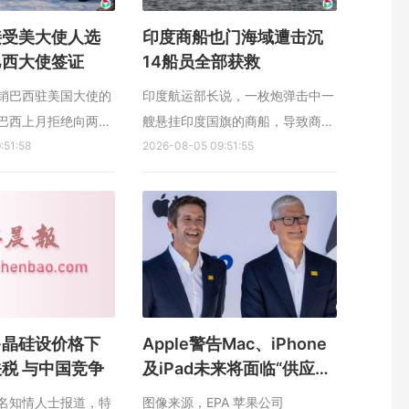
接受美大使人选
印度商船也门海域遭击沉
巴西大使签证
14船员全部获救
销巴西驻美国大使的
印度航运部长说，一枚炮弹击中一
巴西上月拒绝向两名
艘悬挂印度国旗的商船，导致商船
发放签证，以及迟迟
:51:58
在也门附近海域倾覆沉没，但船上
2026-08-05 09:51:55
国总统特朗普提名的
14名船员全部获救。 路透社报
.
道，印度港口、航运和水道部长索
诺瓦尔星期二（8月4日）在社媒
平台X发文说，印度商船MSV
Faize Noore Oliya号在也门荷台
达港以南的...
多晶硅设价格下
Apple警告Mac、iPhone
税 与中国竞争
及iPad未来将面临“供应限
制”
名知情人士报道，特
图像来源，EPA 苹果公司