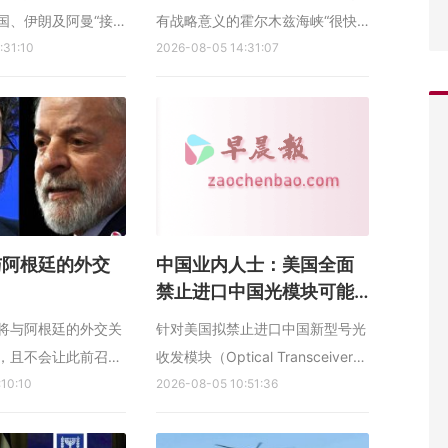
国、伊朗及阿曼“接
有战略意义的霍尔木兹海峡“很快”
重新开放霍尔木兹海
:31:10
重新开放，否则伊朗将遭到“沉重
2026-08-05 14:31:07
。美方希望在星期三
打击”。 特朗普星期二（8月4日）
宣布临时协议达成消
接受福克斯新闻采访时也称，美国
网站Axios星期二引
和伊朗的谈判“进展非常顺利”，并
士报道，围绕重新开
再次坚称伊朗有意达成协议，以结
峡临时协议的谈判
束持续数月的美伊冲突。...
与阿根廷的外交
中国业内人士：美国全面
禁止进口中国光模块可能
性较低
将与阿根廷的外交关
针对美国拟禁止进口中国新型号光
，且不会让此前召回
收发模块（Optical Transceiver
使比特利返回布宜诺
:10:10
Modules）的消息，中国业内人士
2026-08-05 10:51:36
回应阿根廷总统米莱
普遍认为，出台此类严格禁令的可
巴西总统卢拉的侮辱
能性较小；即便政策落地，对行业