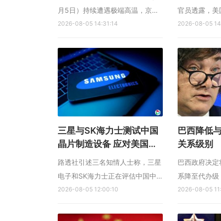
月5日）持续遭遇极端高温，京畿
官员透露，美
道多地最高气温预计达39摄氏
2026-08-05 14:31:14
近达成”一项
2026-08-05 14
度，首尔、光州38摄氏度，局部
峡的临时协议
地区逼近40摄氏度。 韩联社报
（8月5日）
道，韩国气象厅说，北太平洋高压
息。 美国新闻
盘踞于东部海域，在其边缘东风影
述地区消息人
响下，气流翻越山地形成焚风效
放霍尔木兹海
应，持续推高...
持...
三星与SK海力士测试中国
巴西降低
晶片制造设备 应对美国出
关系级别
口管制风险
路透社引述三名知情人士称，三星
巴西政府决定
电子和SK海力士正在评估中国中
系降至代办级
微公司的晶片制造设备，以考虑是
2026-08-05 12:00:10
的驻阿根廷大
2026-08-05 11
否用于各自在华工厂，作为应对美
斯艾利斯，以
国进一步收紧出口管制的风险。
再次发表针对