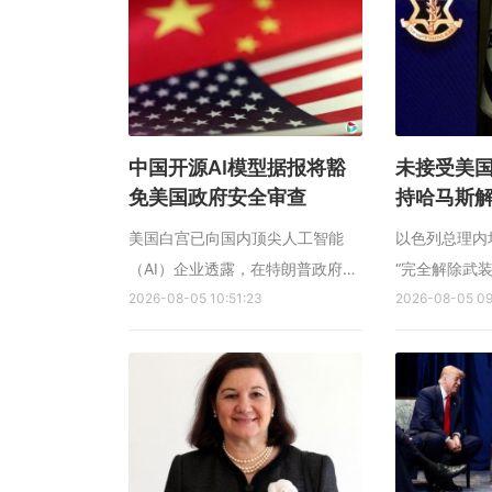
其中两名知情人士透露，这两家存
性言论。 综
储晶片制造商约两年前开始测试中
道，巴西政府
微公司的刻蚀设备。当时，外界对
月4日）透露
华...
驻...
中国开源AI模型据报将豁
未接受美国
免美国政府安全审查
持哈马斯
美国白宫已向国内顶尖人工智能
以色列总理内
（AI）企业透露，在特朗普政府新
“完全解除武
出台的AI安全框架下，中国竞争对
2026-08-05 10:51:23
加沙地带现有
2026-08-05 09
手正在开发的开放权重（open-
尚未接受美方
weight）模型将被豁免，无需接受
新华社报道，
美国政府的安全测试。 彭博社星
月4日）在社
期三（8月5日）引述知情人士报
以方尚未接受
道，这项豁免决定是在星期二（4
底宣布的有关
日）的一...
方...