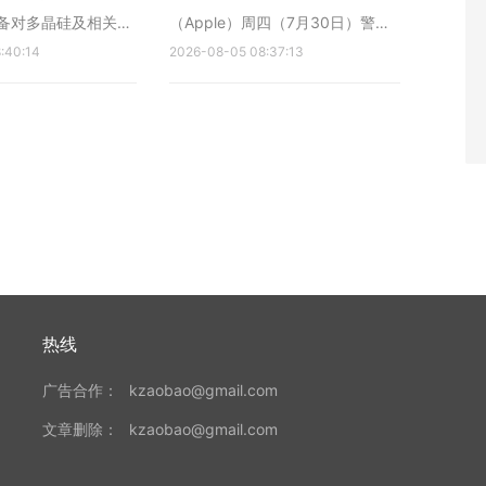
备对多晶硅及相关产
（Apple）周四（7月30日）警
限并征收关税，使这
:40:14
告，旗下最受欢迎产品正面对日益
2026-08-05 08:37:13
池板和半导体至关重
严重的供应限制，预计将受到“重
为美国在人工智能
大”影响，令华尔街市场感到忧
源领域与中国竞争的核
虑。 尽管公司公布，截至最新一
计将于本月晚些时候
季收入按年增长16%，达1,090亿
旨在保护赫姆洛克半
美元（7,354亿元人民币；3.53兆
元新台币），部分...
热线
广告合作：
kzaobao@gmail.com
文章删除：
kzaobao@gmail.com