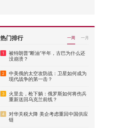
热门排行
一周
一月
被特朗普“断油”半年，古巴为什么还
1
没崩溃？
中美俄的太空攻防战：卫星如何成为
2
现代战争的第一击？
火里去，枪下躺：俄罗斯如何将伤兵
3
重新送回乌克兰前线？
对华关税大降 美企考虑重回中国供应
4
链