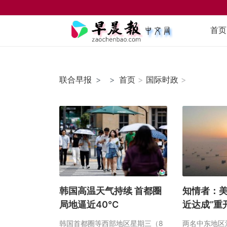
首页
联合早报
首页
>
国际时政
>
韩国高温天气持续 首都圈
知情者：美
局地逼近40℃
近达成”重
韩国首都圈等西部地区星期三（8
两名中东地区