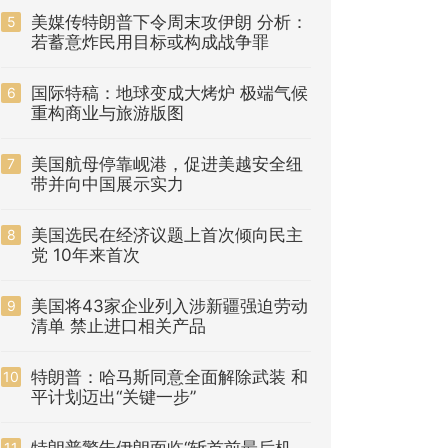
美媒传特朗普下令周末攻伊朗 分析：
5
若蓄意炸民用目标或构成战争罪
国际特稿：地球变成大烤炉 极端气候
6
重构商业与旅游版图
美国航母停靠岘港，促进美越安全纽
7
带并向中国展示实力
美国选民在经济议题上首次倾向民主
8
党 10年来首次
美国将43家企业列入涉新疆强迫劳动
9
清单 禁止进口相关产品
特朗普：哈马斯同意全面解除武装 和
10
平计划迈出“关键一步”
11