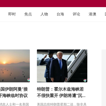
即时
焦点
人物
台海
评论
港澳
国伊朗阿曼“接
特朗普：霍尔木兹海峡若
开海峡临时协议
不很快重开 伊朗将遭“沉重
打击”
消息人士和一名美国
美国总统特朗普星期二说，除非具