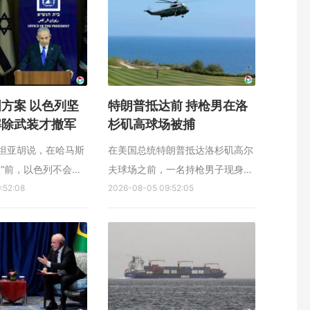
合路透社和新华社报
的整体影响也处于可控范围。 路
消息人士星期二（8
透社星期二（8月4日）引述知情
，巴西已通知阿根廷
人士报道，美国联邦通信委员会
（FCC...
方案 以色列坚
特朗普抵达前 持枪男在洛
解除武装才撤军
杉矶高球场被捕
坦亚胡说，在哈马斯
在美国总统特朗普抵达洛杉矶高尔
装”前，以色列不会从
夫球场之前，一名持枪男子现身高
控制区域撤军，以方
:52:08
球场，已被当地警方逮捕。 综合
2026-08-05 09:52:05
宣布的相关方案。
法新社和新华社报道，洛杉矶地方
内坦亚胡星期二（8
警长办公室星期二（8月4日）
交媒体发布视频说，
说，被捕男子年龄确认为38岁，
美国总统特朗普7月
来自加利福尼亚州唐尼市
哈马斯解除武装的
（Downey）。便衣联邦特工2日
发现他在特朗普的...