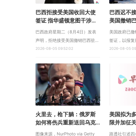
巴西拒接受美国收回大使
巴西迟不
签证 指华盛顿意图干涉巴
美国撤销
西选举
巴西政府星期二（8月4日）发表
美国政府已撤
声明，拒绝接受美国撤销巴西驻美
签证，以报复
国大使签证的决定。 法新社报
2026-08-05 09:52:02
美国务院官员
2026-08-05 09
道，美国国务院官员4日表示，美
未正式接受美
国已撤销巴西驻美国大使维奥蒂
驻巴西大使人..
（Maria Luiza Ribeiro Viotti）的
签证。巴西政府当天晚上发表声明
说，美国的决定清楚表明华盛顿意
图干...
火里去，枪下躺：俄罗斯
美国拟为
如何将伤兵重新送回乌克
限并加征关
兰前线？
图像来源，NurPhoto via Getty
路透社引述四