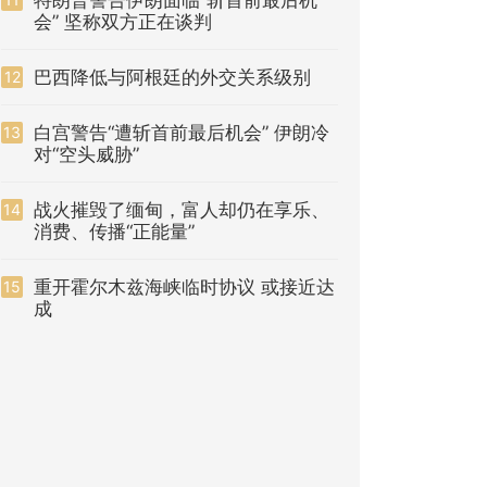
特朗普警告伊朗面临“斩首前最后机
会” 坚称双方正在谈判
巴西降低与阿根廷的外交关系级别
12
白宫警告“遭斩首前最后机会” 伊朗冷
13
对“空头威胁”
战火摧毁了缅甸，富人却仍在享乐、
14
消费、传播“正能量”
重开霍尔木兹海峡临时协议 或接近达
15
成