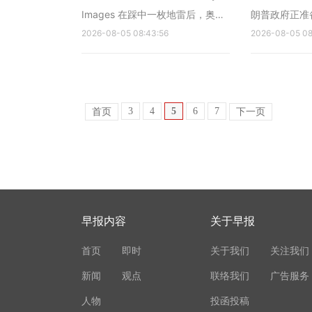
Images 在踩中一枚地雷后，奥列
朗普政府正准
格·希金（Oleg Shikin）被送往医
2026-08-05 08:43:56
品设定价格下
2026-08-05 08
院，当时他的颅骨中嵌有弹片，面
种对太阳能电
部和手部被烧伤，左眼、胸部、手
要的材料，成
臂和腿部受伤。他的部分颅骨不得
（AI）和能
不被手术切除。 希金是在获得刑
3
4
5
6
7
心。 这项预
首页
下一页
满释放的条件下签署参军协议
公布的决定，
的。...
导...
早报内容
关于早报
首页
即时
关于我们
关注我们
新闻
观点
联络我们
广告服务
人物
投函投稿