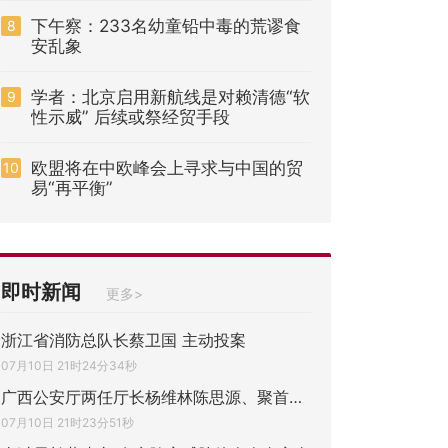
下午察：233名幼童铅中毒的荒谬食
8
安乱象
学者：北京启用新航线是对赖清德“软
9
性示威” 后续或祭经贸手段
欧盟将在中欧峰会上寻求与中国的贸
10
易“再平衡”
即时新闻
更多>
浙江省消防总队长蔡卫国 主动投案
07月10日 21时24分34秒
广西公安厅两任厅长杨维林陈思源、聚首公安
07月10日 21时23分51秒