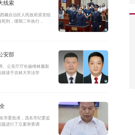
重大线索
判西藏自治区人民政府原党组
勇死刑，缓期二年执行，
公安部
席、公安厅厅长杨维林履新
均就读于吉林大学法学
全
茂名市委批准，茂名市纪委监
问题进行了立案审查调