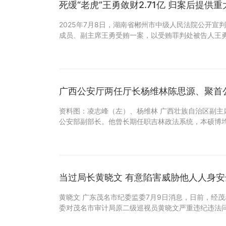
死缓“老虎”王勇敛财2.71亿 归案后提供
2025年7月8日，湖南省郴州市中级人民法院公开宣
成员、副主席王勇受贿一案，以受贿罪判处被告人王
广西公安厅两任厅长杨维林陈思源、聚首
资料图：凌志峰（左）、杨维林 广西壮族自治区副主
公安部副部长。他曾长期任职吉林政法系统，本硕博
当过局长黄晓文 有意陷害威胁他人人身安
黄晓文 广东茂名市纪委监委7月9日消息，日前，经
委对茂名市审计局原二级巡视员黄晓文严重违纪违法