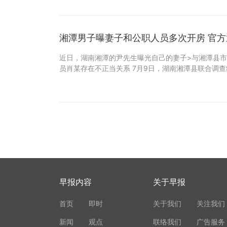
湘潭男子曝妻子和公职人员多次开房 官方
近日，湖南湘潭的尹先生曝光自己的妻子>与湘潭县
员肖某存在不正当关系 7月9日，湖南湘潭县联合调查
早报内容
关于早报
首页
即时
关于我们
关注我们
新闻
观点
联络我们
广告服务