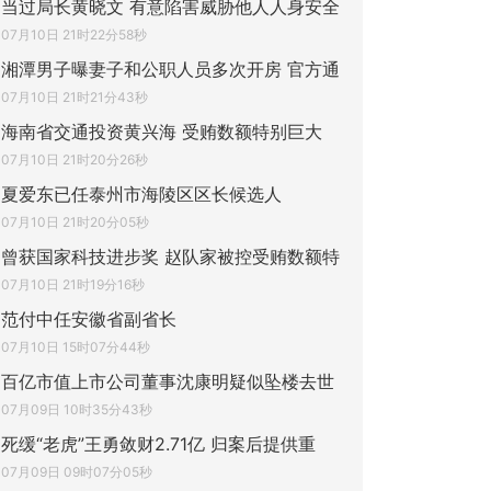
当过局长黄晓文 有意陷害威胁他人人身安全
07月10日 21时22分58秒
湘潭男子曝妻子和公职人员多次开房 官方通
07月10日 21时21分43秒
海南省交通投资黄兴海 受贿数额特别巨大
07月10日 21时20分26秒
夏爱东已任泰州市海陵区区长候选人
07月10日 21时20分05秒
曾获国家科技进步奖 赵队家被控受贿数额特
07月10日 21时19分16秒
范付中任安徽省副省长
07月10日 15时07分44秒
百亿市值上市公司董事沈康明疑似坠楼去世
07月09日 10时35分43秒
死缓“老虎”王勇敛财2.71亿 归案后提供重
07月09日 09时07分05秒