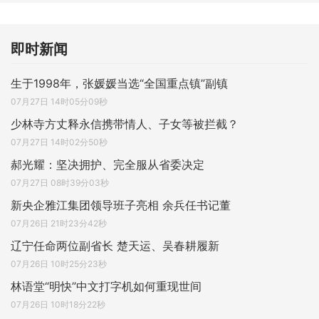
即时新闻
生于1998年，张媛媛当选“全国重点镇”副镇
07月27日 14时05分09秒
少林寺方丈释永信携带情人、子女等被拦截？
07月27日 14时02分50秒
郝光耀：坚决拥护、完全服从省委决定
07月27日 08时39分03秒
新央企雅江集团领导班子亮相 余兵任书记董
07月26日 21时23分42秒
辽宁任命两位副省长 楚天运、吴春耕履新
07月26日 10时25分23秒
林语堂“明快”中文打字机如何重现世间
07月26日 10时18分22秒