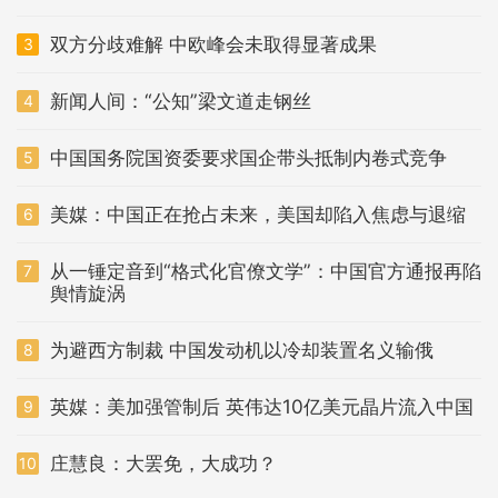
双方分歧难解 中欧峰会未取得显著成果
3
新闻人间：“公知”梁文道走钢丝
4
中国国务院国资委要求国企带头抵制内卷式竞争
5
美媒：中国正在抢占未来，美国却陷入焦虑与退缩
6
从一锤定音到“格式化官僚文学”：中国官方通报再陷
7
舆情旋涡
为避西方制裁 中国发动机以冷却装置名义输俄
8
英媒：美加强管制后 英伟达10亿美元晶片流入中国
9
庄慧良：大罢免，大成功？
10