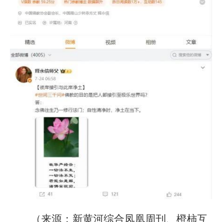
（来源：新黄河综合凤凰周刊、橙柿互