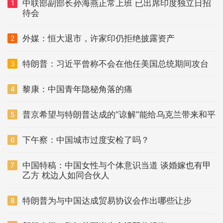
中联部副部长孙海燕正常上班 已出席印度独立日招
1
待会
外媒：恒大退市，许家印仍拒绝披露资产
2
特朗普：习近平曾称不会在他任美国总统期间攻台
3
黎康：中国青年隐秘角落的痛
4
普京希望与特朗普达成的“谅解”能给乌克兰带来和平
5
下午察：中国城市过度安检了吗？
6
中国特稿：中国女性与个体意识当道 谈婚嫁也有甲
7
乙方 枕边人如同合伙人
特朗普为与中国达成贸易协议会作出哪些让步
8