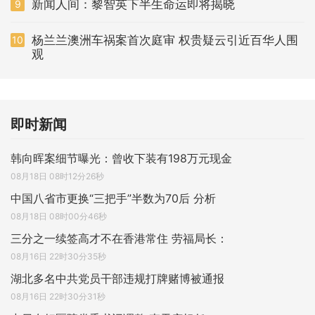
新闻人间：黎智英下半生命运即将揭晓
9
杨兰兰澳洲车祸案首次庭审 权贵疑云引近百华人围
10
观
即时新闻
韩向晖案细节曝光：曾收下装有198万元现金
08月18日 08时12分26秒
中国八省市更换“三把手”半数为70后 分析
08月18日 08时00分46秒
三分之一续签高才不在香港常住 劳福局长：
08月16日 22时30分35秒
湖北多名中共党员干部违规打牌赌博被通报
08月16日 22时30分31秒