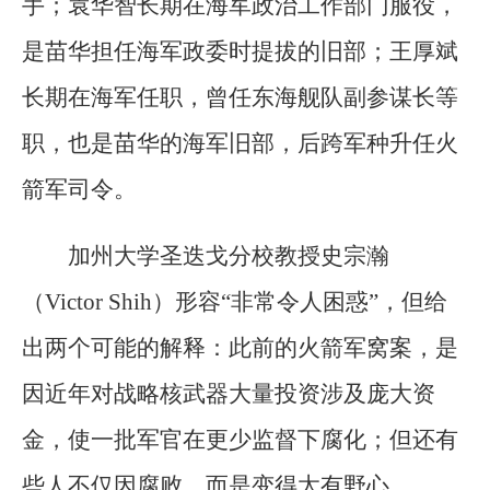
手；袁华智长期在海军政治工作部门服役，
是苗华担任海军政委时提拔的旧部；王厚斌
长期在海军任职，曾任东海舰队副参谋长等
职，也是苗华的海军旧部，后跨军种升任火
箭军司令。
加州大学圣迭戈分校教授史宗瀚
（Victor Shih）形容“非常令人困惑”，但给
出两个可能的解释：此前的火箭军窝案，是
因近年对战略核武器大量投资涉及庞大资
金，使一批军官在更少监督下腐化；但还有
些人不仅因腐败，而是变得太有野心。