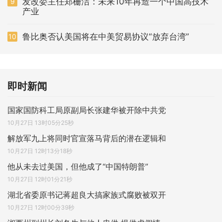
发改委主任郑栅洁：未来10年再造一个中国高技术
9
产业
鲁比奥否认美国将在中美贸易协议“放弃台湾”
10
即时新闻
国家国防科工局原副局长张建华被开除中共党
10月27日 13时05分25秒
解放军九上将同时官宣落马背后的潜在逻辑和
10月27日 12时13分18秒
他从未去过美国，但他成了“中国特朗普”
10月27日 12时01分21秒
湖北省委原书记蒋超良大搞家族式腐败被双开
10月27日 12时00分39秒