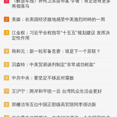
《解放军报》评何卫东苗华案 学者：肯定还有更多
1
将领落马
美媒：在美国经济腹地感受中美激烈对峙的一周
2
江金权：习近平全程指导“十五五”规划建议 发挥决
3
定性作用
韩和元：新一轮军备竞赛：谁是下一个苏联？
4
贝森特：中美贸易谈判制定“非常成功框架”
5
中共中央：要坚定不移反对腐败
6
王沪宁：两岸和平统一后 台湾民众生活会更好
7
郑栅洁等五位中国正部级高官陪同李强访新
8