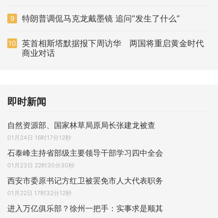
特朗普调侃马克龙戴墨镜 追问“发生了什么”
9
英首相斯塔默据报下周访华 两国将重启黄金时代
10
商业对话
即时新闻
自然资源部、国家林草局原局长张建龙被查
01月24日 16时17分12秒
石泰峰主持省部级主要领导干部学习四中全会
01月23日 22时30分30秒
西安市委原书记方红卫被罢免市人大代表职务
01月22日 17时32分12秒
进入万亿俱乐部？徐州一把手：实事求是顺其