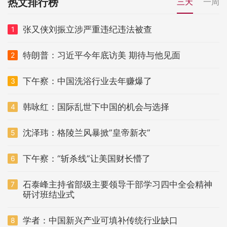
热文排行榜
三天
一周
张又侠刘振立涉严重违纪违法被查
1
特朗普：习近平今年底访美 期待与他见面
2
下午察：中国洗浴行业去年赚爆了
3
韩咏红：国际乱世下中国的机会与选择
4
沈泽玮：格陵兰风暴掀”皇帝新衣”
5
下午察：“斩杀线”让美国财长懵了
6
石泰峰主持省部级主要领导干部学习四中全会精神
7
研讨班结业式
学者：中国新兴产业可填补传统行业缺口
8