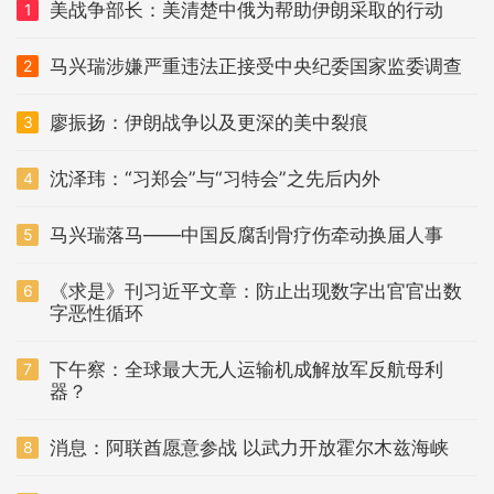
美战争部长：美清楚中俄为帮助伊朗采取的行动
1
马兴瑞涉嫌严重违法正接受中央纪委国家监委调查
2
廖振扬：伊朗战争以及更深的美中裂痕
3
沈泽玮：“习郑会”与“习特会”之先后内外
4
马兴瑞落马——中国反腐刮骨疗伤牵动换届人事
5
《求是》刊习近平文章：防止出现数字出官官出数
6
字恶性循环
下午察：全球最大无人运输机成解放军反航母利
7
器？
消息：阿联酋愿意参战 以武力开放霍尔木兹海峡
8