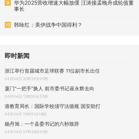
华为2025营收增速大幅放缓 汪涛接孟晚舟成轮值董
9
事长
韩咏红：美伊战争中国得利？
10
即时新闻
浙江举行首届城市足球联赛 11位副市长出任
04月04日 20时20分35秒
厦门“一把手”换人 前市委书记崔永辉去向
04月04日 12时00分33秒
港教育局长：国际学校须守法循规 国安助打
04月04日 10时51分18秒
杨丹旭：一个县委书记的六秒致辞
04月04日 07时36分41秒