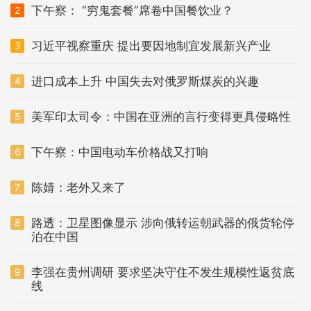
下午察： “穷鬼套餐”席卷中国餐饮业？
2
习近平视察重庆 提出要因地制宜发展新兴产业
3
进口成本上升 中国失去对俄罗斯煤炭的兴趣
4
美军印太司令：中国在亚洲的言行变得更具侵略性
5
下午察：中国电动车价格战又打响
6
陈婧：老外又来了
7
路透：卫星图像显示 涉向俄转运朝武器的俄货轮停
8
泊在中国
李强在贵州调研 要求坚决守住不发生规模性返贫底
9
线