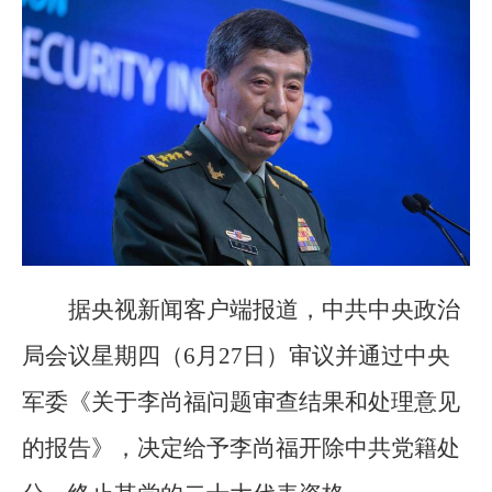
据央视新闻客户端报道，中共中央政治
局会议星期四（6月27日）审议并通过中央
军委《关于李尚福问题审查结果和处理意见
的报告》，决定给予李尚福开除中共党籍处