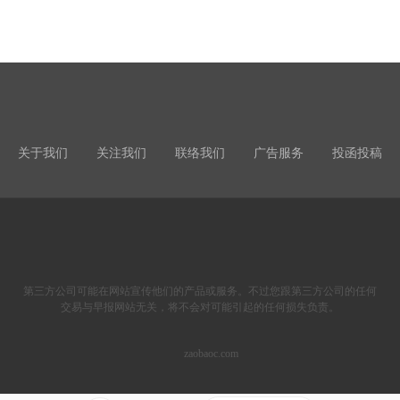
关于我们
关注我们
联络我们
广告服务
投函投稿
第三方公司可能在网站宣传他们的产品或服务。不过您跟第三方公司的任何
交易与早报网站无关，将不会对可能引起的任何损失负责。
zaobaoc.com