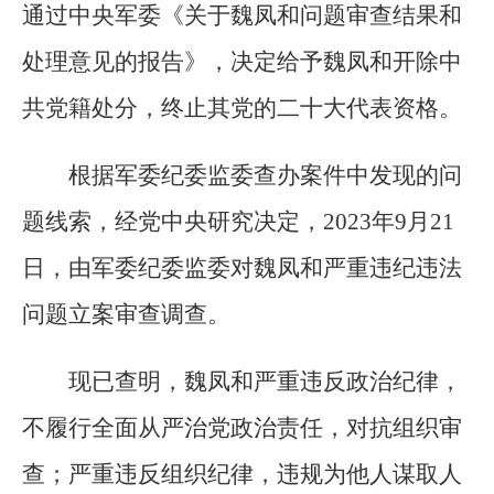
通过中央军委《关于魏凤和问题审查结果和
处理意见的报告》，决定给予魏凤和开除中
共党籍处分，终止其党的二十大代表资格。
根据军委纪委监委查办案件中发现的问
题线索，经党中央研究决定，2023年9月21
日，由军委纪委监委对魏凤和严重违纪违法
问题立案审查调查。
现已查明，魏凤和严重违反政治纪律，
不履行全面从严治党政治责任，对抗组织审
查；严重违反组织纪律，违规为他人谋取人