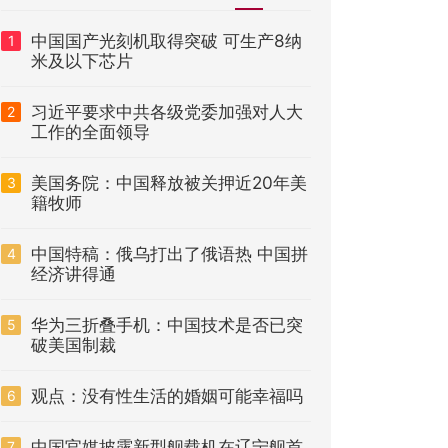
中国国产光刻机取得突破 可生产8纳
1
米及以下芯片
习近平要求中共各级党委加强对人大
2
工作的全面领导
美国务院：中国释放被关押近20年美
3
籍牧师
中国特稿：俄乌打出了俄语热 中国拼
4
经济讲得通
华为三折叠手机：中国技术是否已突
5
破美国制裁
观点：没有性生活的婚姻可能幸福吗
6
中国官媒披露新型舰载机在辽宁舰首
7