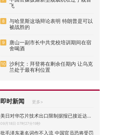
飞
与哈里斯这场辩论表明 特朗普是可以
8
被战胜的
唐山一副市长中共党校培训期间在宿
9
舍喝酒
沙利文：拜登将在剩余任期内 让乌克
10
兰处于最有利位置
即时新闻
更多>
美日对华芯片技术出口限制据报已接近达成协
09月18日 07时27分19秒
批毛泽东著名词作不入流 中国官员恐将受罚