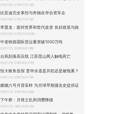
09月18日 07时27分12秒
比亚迪完全掌控与奔驰在华合资车企
09月18日 07时27分11秒
李显龙：面对世界和世代改变 良好政策与政
09月18日 07时27分00秒
中老铁路国际货运量突破1000万吨
09月17日 23时58分19秒
台风刮落高压线 江苏昆山两人触电死亡
09月17日 23时58分17秒
恒大账务造假 普华永道是共犯还是被拖累？
09月17日 22时10分17秒
嫦娥六号月背采样 为月球早期撞击史提供证
09月17日 20时25分26秒
下午察：月饼之乱和消费降级
09月17日 18时36分01秒