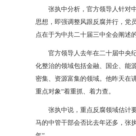
张执中分析，官方领导人针对
思想，即强调整风跟反腐并行，党
点在于为中共二十届三中全会阐述的
官方领导人去年在二十届中央
化整治的领域包括金融、国企、能
密集、资源富集的领域。他昨天在讲
重点对象”着重抓、着力查。
张执中说，重点反腐领域估计
马的中管干部会否比去年还多，张执中
年”。