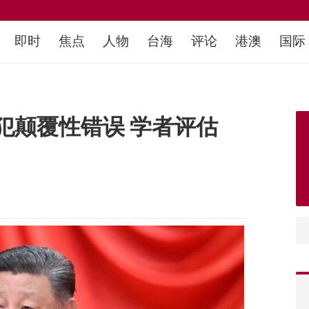
即时
焦点
人物
台海
评论
港澳
国际
犯颠覆性错误 学者评估