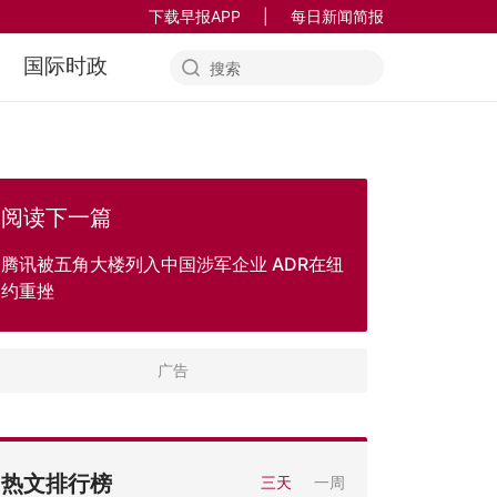
下载早报APP
|
每日新闻简报
国际时政
阅读下一篇
腾讯被五角大楼列入中国涉军企业 ADR在纽
约重挫
热文排行榜
三天
一周