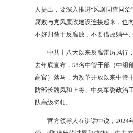
人提出，要深入推进“风腐同查同治
腐败与党风廉政建设连接起来，也
不好归咎于反腐败，不要借故躺平
中共十八大以来反腐雷厉风行，
去年底宣布，58名中管干部（中组
高官）落马，为改革开放以来中管
防部长魏凤和上将、中央军委政治
队高级将领。
官方领导人在讲话中说，202