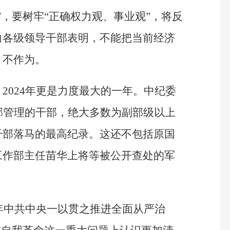
”，要树牢“正确权力观、事业观”，将反
向各级领导干部表明，不能把当前经济
、不作为。
2024年更是力度最大的一年。中纪委
部管理的干部，绝大多数为副部级以上
干部落马的最高纪录。这还不包括原国
工作部主任苗华上将等被公开查处的军
4年中共中央一以贯之推进全面从严治