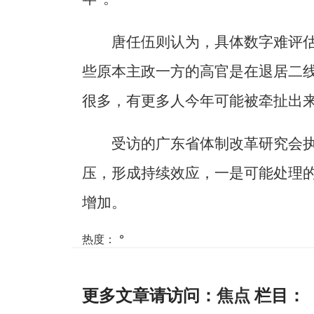
唐任伍则认为，具体数字难评估
些原本主政一方的高官是在退居二线
很多，有更多人今年可能被牵扯出来
受访的广东省体制改革研究会
压，形成持续效应，一是可能处理
增加。
热度：
°
更多文章请访问：
焦点
栏目：