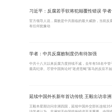
习近平：反腐若手软将犯颠覆性错误 学者
官方领导人说，腐败是中共面临的最大威胁，当前反
有任何犹豫动
学者：中共反腐败制度仍有待加强
中共十八大以来反腐力度持续不减，去年有58名中管
最高纪录。尽管中国舆论对“老虎苍蝇”落马的反应不
延续中国外长新年首访传统 王毅出访非洲
王毅本星期访问非洲四国，延续中国外交部长连续35
访学者认为，非洲对于中国提振经济至关重要，中国