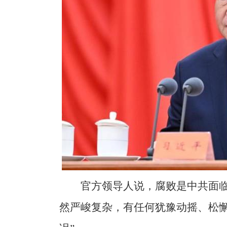
官方领导人说，腐败是中共面
然严峻复杂，有任何犹豫动摇、松懈