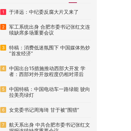
于泽远：中纪委反腐大片又来了
1
军工系统出身 合肥市委书记张红文连
2
续缺席多场重要会议
特稿：消费低迷氛围下 中国媒体热炒
3
“首发经济”
中国出台15措施推动西部大开发 学
4
者：西部对外开放程度仍相对滞后
中国特稿：中国电动车一路绿能 驶向
5
拉美亮绿灯
女党委书记周海琦 甘于被“围猎”
6
航天系出身 中共合肥市委书记张红文
7
据报连续缺席重要会议