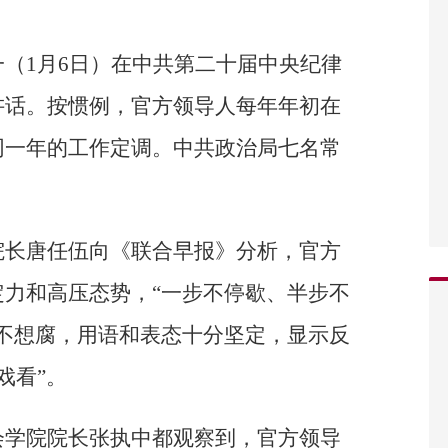
（1月6日）在中共第二十届中央纪律
讲话。按惯例，官方领导人每年年初在
同一年的工作定调。中共政治局七名常
院长唐任伍向《联合早报》分析，官方
力和高压态势，“一步不停歇、半步不
不想腐，用语和表态十分坚定，显示反
戏看”。
会学院院长张执中都观察到，官方领导