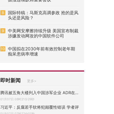
国际特稿：马斯克高调参政 抢的是风
8
头还是风险？
中美网安摩擦持续升级 美国宣布制裁
9
涉嫌发动网攻的中国软件公司
中国拟在2030年前有效控制老年期
10
痴呆患病率增速
即时新闻
更多>
腾讯被五角大楼列入中国涉军企业 ADR在纽约
01月07日 08时21分29秒
习近平：反腐若手软将犯颠覆性错误 学者评
01月07日 07时27分01秒