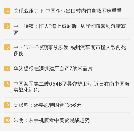
关税战压力下 中国企业出口转内销自救困难重重
4
中国特稿：恒大“海上威尼斯” 从浮华喧嚣到沉黯寂
5
寥
中国“五一”假期事故频发 福州汽车闹市撞人致两死
6
多伤
华为据报在深圳建厂自产7纳米晶片
7
中国海军第二艘054B型导弹护卫舰 近日在南中国海
8
实战化训练
吴汉钧：还要忍特朗普1356天
9
朱明：从手机膜看中美贸易战趋势
10