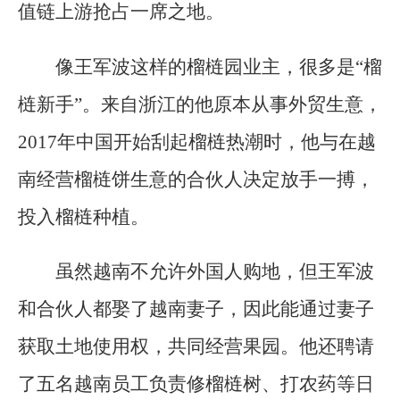
值链上游抢占一席之地。
像王军波这样的榴梿园业主，很多是“榴
梿新手”。来自浙江的他原本从事外贸生意，
2017年中国开始刮起榴梿热潮时，他与在越
南经营榴梿饼生意的合伙人决定放手一搏，
投入榴梿种植。
虽然越南不允许外国人购地，但王军波
和合伙人都娶了越南妻子，因此能通过妻子
获取土地使用权，共同经营果园。他还聘请
了五名越南员工负责修榴梿树、打农药等日