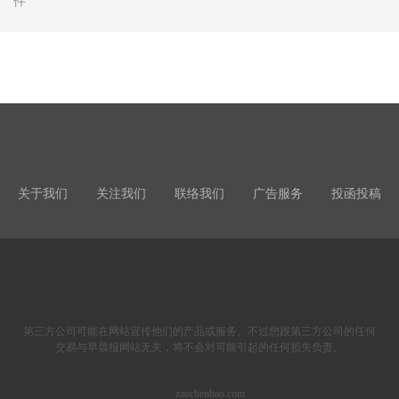
件
关于我们
关注我们
联络我们
广告服务
投函投稿
第三方公司可能在网站宣传他们的产品或服务。不过您跟第三方公司的任何
交易与早晨报网站无关，将不会对可能引起的任何损失负责。
zaochenbao.com