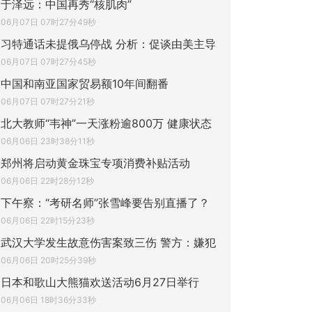
于泽远：中国再秀“核肌肉”
06月07日 07时27分49秒
习特通话未提俄乌停战 分析：促谈由美主导
06月07日 07时27分45秒
中国和南亚国家贸易额10年间翻番
06月07日 07时27分21秒
北大教师“韦神”一天涨粉逾800万 健康状态
06月06日 23时38分11秒
郑州将启动黄金珠宝专项消费补贴活动
06月06日 22时28分12秒
下午察：“考研名师”张雪峰要告别直播了？
06月06日 22时15分23秒
武汉大学发生故意伤害案致三伤 警方：嫌犯
06月06日 20时25分39秒
日本和歌山大熊猫欢送活动6月27日举行
06月06日 18时36分33秒