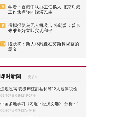
学者：香港中联办主任换人 北京对港
8
工作焦点转向经济民生
俄拟报复乌无人机袭击 特朗普：普京
9
未准备好立即实现和平
段跃初：斯大林雕像在莫斯科揭幕的
10
意义
即时新闻
更多>
违规吃喝 安徽庐江副县长等12人被停职检查
06月07日 08时21分27秒
中国多地学习《习近平经济文选》 分析：“
06月07日 07时27分54秒