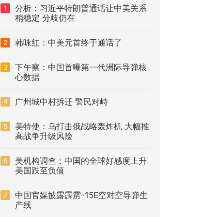
分析：习近平特朗普通话让中美关系
1
稍稳定 分歧仍在
韩咏红：中美元首终于通话了
2
下午察：中国首曝第一代洲际导弹核
3
心数据
广州城中村拆迁 警民对峙
4
美特使：乌打击俄战略轰炸机 大幅推
5
高战争升级风险
美机构调查：中国的全球好感度上升
6
美国跌至负值
中国官媒披露霹雳-15E空对空导弹生
7
产线