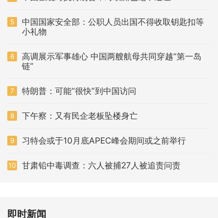
中国国家安全部：公职人员出国不得收取钥匙扣等
5
小礼物
高调展示军事雄心 中国两艘航母共同穿越“第一岛
6
链”
特朗普：可能“很快”到中国访问
7
下午察：又有民企老板坠楼身亡
8
习特会或于10月底APEC峰会期间或之前举行
9
甘肃铅中毒调查：六人被捕27人被追责问责
10
即时新闻