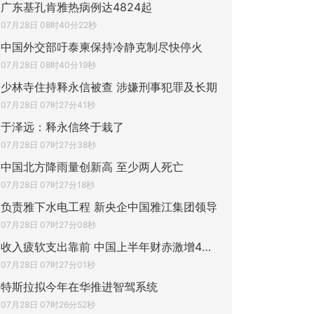
广东基孔肯雅热病例达4824起
07月28日 08时40分22秒
中国外交部吁泰柬保持冷静克制尽快停火
07月28日 08时40分19秒
少林寺住持释永信被查 涉嫌刑事犯罪及长期
07月28日 07时27分41秒
于泽远：释永信终于栽了
07月28日 07时27分38秒
中国北方降雨量创新高 至少两人死亡
07月28日 07时27分18秒
负责雅下水电工程 新央企中国雅江集团领导
07月28日 07时27分08秒
收入疲软支出靠前 中国上半年财赤激增45%创
07月28日 07时27分01秒
特斯拉拟今年在华推进智驾系统
07月28日 07时26分52秒