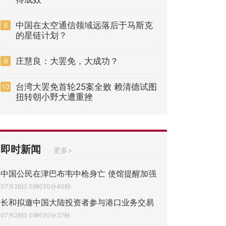
中国在太空通信领域远落后于马斯克
8
的星链计划？
庄慧良：大罢免，大成功？
9
台湾大罢免首轮25案全败 赖清德试图
10
扭转朝小野大遭重挫
即时新闻
更多>
中国公民在津巴布韦中枪身亡 使馆提醒加强
07月28日 09时30分40秒
长和拟邀中国大陆投资者参与港口业务交易
07月28日 09时30分37秒