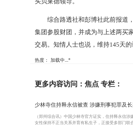
头贝莱德领导。
综合路透社和彭博社此前报道
集团参股财团，并成为与上述两买
交易。知情人士也说，维持145天的
热度：
加载中...
°
更多内容访问：
焦点
专栏：
少林寺住持释永信被查 涉嫌刑事犯罪及
（郑州综合讯）中国少林寺官方证实，住持释永信涉
女性保持不正当关系并育有私生子，正接受多部门联合