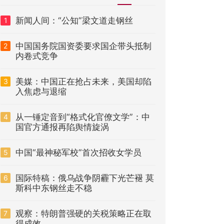
新闻人间：“公知”梁文道走钢丝
1
中国国务院国资委要求国企带头抵制
2
内卷式竞争
美媒：中国正在抢占未来，美国却陷
3
入焦虑与退缩
从一锤定音到“格式化官僚文学”：中
4
国官方通报再陷舆情旋涡
中国“最神秘军校”首次招收女学员
5
国际特稿：俄乌战争阴霾下光芒褪 莫
6
斯科中东钢丝走不稳
观察：特朗普强硬的关税策略正在取
7
得成效