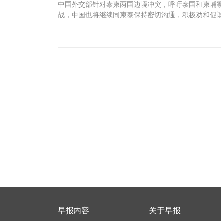
中国外交部针对泰柬两国边境冲突，呼吁泰国和柬埔
战，中国也将继续同柬泰保持密切沟通，积极劝和促谈
早报内容
关于早报