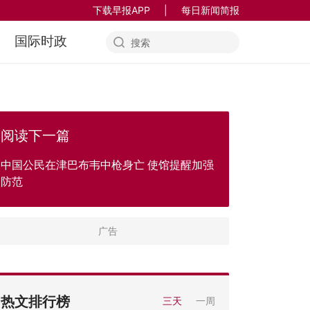
下载早报APP
|
每日新闻简报
国际时政
阅读下一篇
中国公民在津巴布韦中枪身亡 使馆提醒加强
防范
热文排行榜
三天
一周