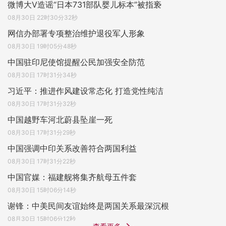
微博大V造谣“日本731部队婴儿标本”被指亵
08月30日 22时30分32秒
网信办部署专项整治维护退役军人形象
08月30日 19时05分48秒
中国驻印尼使馆提醒公民加强安全防范
08月30日 17时31分34秒
习近平：推进作风建设常态化 打造党性纯洁
08月30日 17时31分32秒
中国越野车河北蔚县坠崖一死
08月30日 17时31分29秒
中国强调中印关系改善符合两国利益
08月30日 17时31分22秒
中国官媒：福建舰将集齐航母五件套
08月30日 15时06分14秒
谢锋：中美民间友谊始终是两国关系最深沉根
08月30日 15时06分12秒