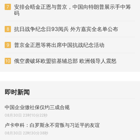
安排会晤金正恩与普京，中国向特朗普展示手中筹
7
码
抗日战争纪念日93阅兵 外方嘉宾全名单公布
8
普京金正恩等将出席中国抗战纪念活动
9
俄空袭破坏欧盟驻基辅总部 欧洲领导人震怒
10
即时新闻
中国企业缴社保仅约三成合规
08月30日 23时10分22秒
卢卡申科：白罗斯永不背叛与习近平的友谊
08月30日 22时30分38秒