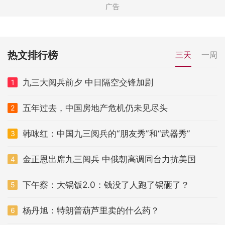
热文排行榜
三天
一周
九三大阅兵前夕 中日隔空交锋加剧
1
五年过去，中国房地产危机仍未见尽头
2
韩咏红：中国九三阅兵的“朋友秀”和“武器秀”
3
金正恩出席九三阅兵 中俄朝高调同台力抗美国
4
下午察：大锅饭2.0：钱没了人跑了锅砸了？
5
杨丹旭：特朗普葫芦里卖的什么药？
6