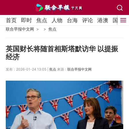
首页
即时
焦点
人物
台海
评论
港澳
国际
联合早报中文网
焦点
英国财长将随首相斯塔默访华 以提振
经济
发布：2026-01-24 13:05 |
焦点
来源：
联合早报中文网