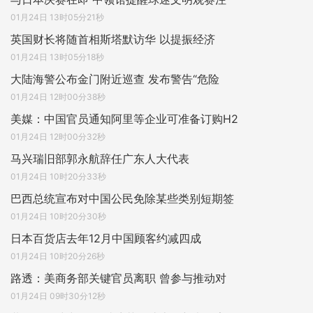
01月24日 13时05分21秒
英国财长将随首相斯塔默访华 以提振经济
01月24日 13时05分18秒
大陆海警公布金门附近巡查 发布警告“危险
01月24日 12时00分38秒
美媒：中国官员通知阿里等企业可准备订购H2
01月24日 12时00分32秒
马兴瑞旧部郭永航辞任广东人大代表
01月24日 10时20分33秒
巴西总统宣布对中国公民免除某些类别短期签
01月24日 10时20分30秒
日本百货店去年12月中国顾客约减四成
01月24日 10时20分26秒
路透：美商务部关键官员离职 曾参与推动对
01月24日 09时30分12秒