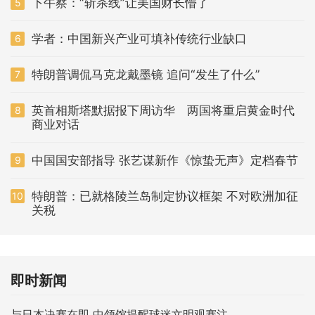
下午察：“斩杀线”让美国财长懵了
5
学者：中国新兴产业可填补传统行业缺口
6
特朗普调侃马克龙戴墨镜 追问“发生了什么”
7
英首相斯塔默据报下周访华 两国将重启黄金时代
8
商业对话
中国国安部指导 张艺谋新作《惊蛰无声》定档春节
9
特朗普：已就格陵兰岛制定协议框架 不对欧洲加征
10
关税
即时新闻
与日本决赛在即 中领馆提醒球迷文明观赛注