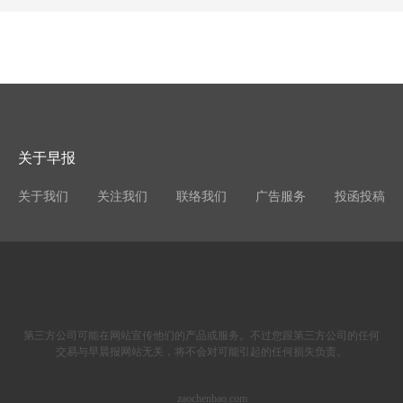
关于早报
关于我们
关注我们
联络我们
广告服务
投函投稿
第三方公司可能在网站宣传他们的产品或服务。不过您跟第三方公司的任何
交易与早晨报网站无关，将不会对可能引起的任何损失负责。
zaochenbao.com