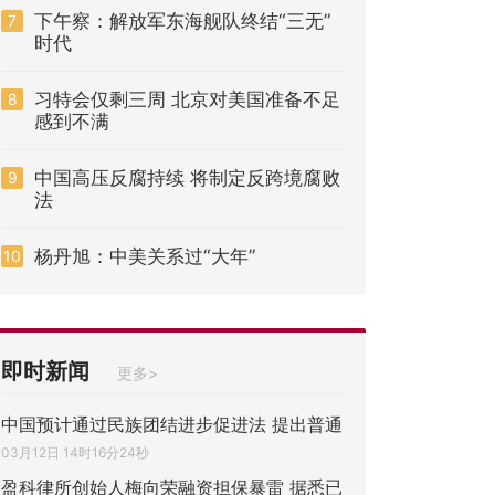
下午察：解放军东海舰队终结“三无”
7
时代
习特会仅剩三周 北京对美国准备不足
8
感到不满
中国高压反腐持续 将制定反跨境腐败
9
法
杨丹旭：中美关系过“大年”
10
即时新闻
更多>
中国预计通过民族团结进步促进法 提出普通
03月12日 14时16分24秒
盈科律所创始人梅向荣融资担保暴雷 据悉已