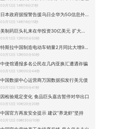
03月12日 14时16分21秒
日本政府据报警告援乌日企华为5G信息外泄隐
03月12日 14时16分15秒
美制药巨头礼来在华投资30亿美元 扩大减重
03月12日 12时00分53秒
特斯拉中国制造电动车销量2月同比大增91%
03月12日 12时00分50秒
中使馆通报多名公民在几内亚换汇遭遇诈骗
03月12日 12时00分44秒
中国数据中心运营商万国数据拟发行美元债
03月12日 12时00分41秒
因检验规定变化 食品巨头嘉吉暂停对华出口
03月12日 10时20分20秒
中国官方再发安全提示 建议“养龙虾”坚持
03月12日 09时30分10秒