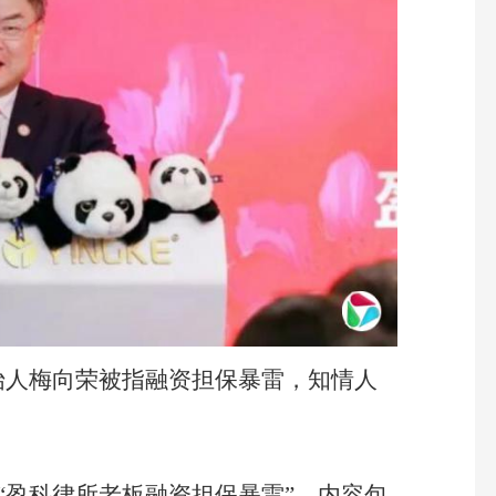
始人梅向荣被指融资担保暴雷，知情人
称“盈科律所老板融资担保暴雷”，内容包