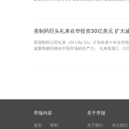
美制药巨头礼来在华投资30亿美元 扩大
美国制药公司礼来（Eli Lilly Co）计划未来十年
减重降糖药物在中国市场的生产力。 礼来星期三（3月
早报内容
关于早报
首页
即时
关于我们
关注我们