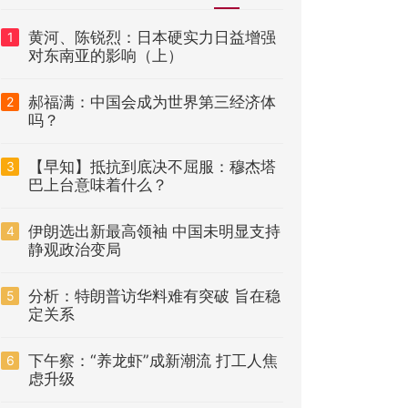
黄河、陈锐烈：日本硬实力日益增强
1
对东南亚的影响（上）
郝福满：中国会成为世界第三经济体
2
吗？
【早知】抵抗到底决不屈服：穆杰塔
3
巴上台意味着什么？
伊朗选出新最高领袖 中国未明显支持
4
静观政治变局
分析：特朗普访华料难有突破 旨在稳
5
定关系
下午察：“养龙虾”成新潮流 打工人焦
6
虑升级