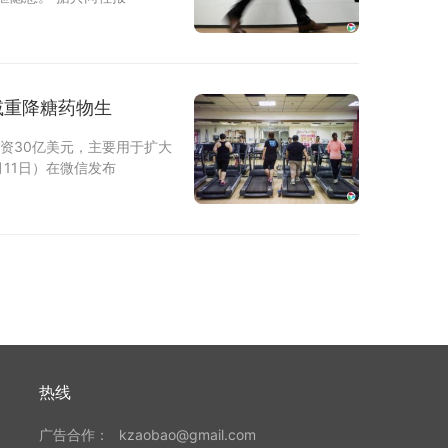
减重降糖药物生
在华投资30亿美元，主要用于扩大
11日）在微信发布
热线
广告合作：
kzaobao@gmail.com