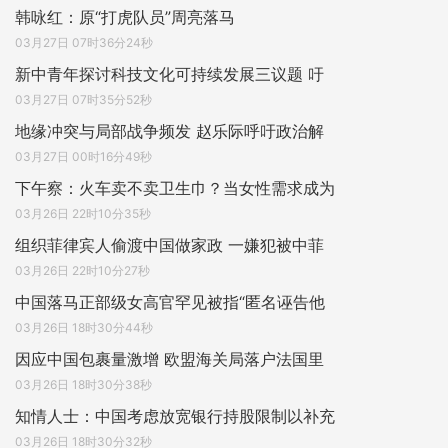
韩咏红：原“打虎队员”周亮落马
03月27日 07时36分24秒
新中青年探讨科技文化可持续发展三议题 吁
03月27日 07时35分52秒
地缘冲突与局部战争频发 赵乐际呼吁政治解
03月27日 00时16分49秒
下午察：火车卖不卖卫生巾？当女性需求成为
03月26日 22时10分35秒
组织菲律宾人偷渡中国做家政 一嫌犯被中菲
03月26日 22时10分27秒
中国落马正部级女高官罕见被指“匿名诬告他
03月26日 18时30分44秒
因应中国包裹量激增 欧盟海关局落户法国里
03月26日 18时30分38秒
知情人士：中国考虑放宽银行持股限制以补充
03月26日 18时30分32秒