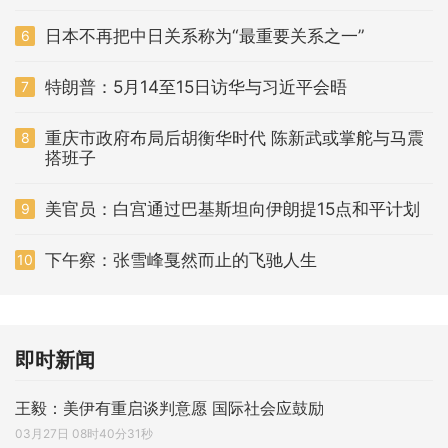
日本不再把中日关系称为“最重要关系之一”
6
特朗普：5月14至15日访华与习近平会晤
7
重庆市政府布局后胡衡华时代 陈新武或掌舵与马震
8
搭班子
美官员：白宫通过巴基斯坦向伊朗提15点和平计划
9
下午察：张雪峰戛然而止的飞驰人生
10
即时新闻
王毅：美伊有重启谈判意愿 国际社会应鼓励
03月27日 08时40分31秒