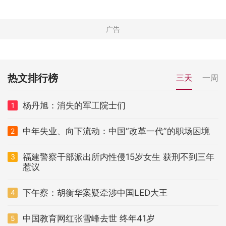
热文排行榜
三天
一周
杨丹旭：消失的军工院士们
1
中年失业、向下流动：中国“改革一代”的职场困境
2
福建警察干部派出所内性侵15岁女生 获刑不到三年
3
惹议
下午察：胡衡华案疑牵涉中国LED大王
4
中国教育网红张雪峰去世 终年41岁
5