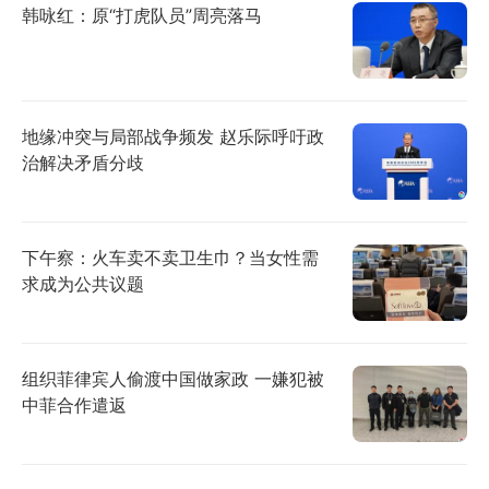
韩咏红：原“打虎队员”周亮落马
地缘冲突与局部战争频发 赵乐际呼吁政
治解决矛盾分歧
下午察：火车卖不卖卫生巾？当女性需
求成为公共议题
组织菲律宾人偷渡中国做家政 一嫌犯被
中菲合作遣返