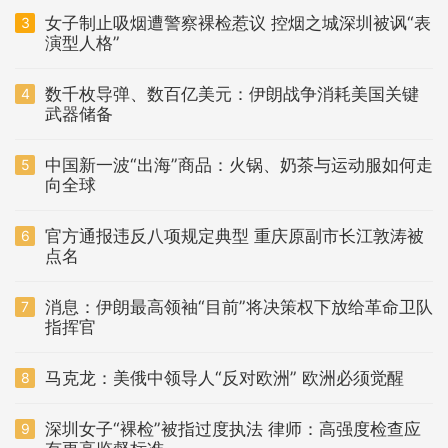
女子制止吸烟遭警察裸检惹议 控烟之城深圳被讽“表
3
演型人格”
数千枚导弹、数百亿美元：伊朗战争消耗美国关键
4
武器储备
中国新一波“出海”商品：火锅、奶茶与运动服如何走
5
向全球
官方通报违反八项规定典型 重庆原副市长江敦涛被
6
点名
消息：伊朗最高领袖“目前”将决策权下放给革命卫队
7
指挥官
马克龙：美俄中领导人“反对欧洲” 欧洲必须觉醒
8
深圳女子“裸检”被指过度执法 律师：高强度检查应
9