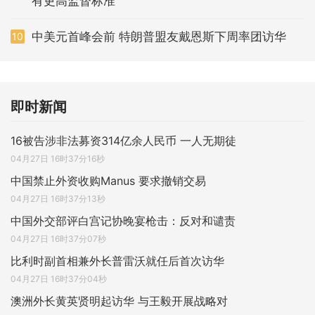
有更高监督标准
中美元首峰会前 特朗普盟友戴恩斯下周率团访华
10
即时新闻
16被告涉非法募资314亿余人民币 一人无期徒
04月27日 16时37分16秒
中国禁止外资收购Manus 要求撤销交易
04月27日 16时37分13秒
中国外交部评白宫记协晚宴枪击：反对和谴责
04月27日 16时37分07秒
比利时副首相兼外长普雷沃就任后首次访华
04月27日 16时37分04秒
澳洲外长黄英贤明起访华 与王毅开展战略对