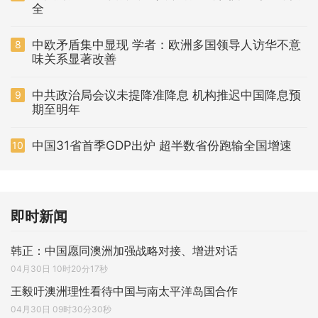
全
中欧矛盾集中显现 学者：欧洲多国领导人访华不意
8
味关系显著改善
中共政治局会议未提降准降息 机构推迟中国降息预
9
期至明年
中国31省首季GDP出炉 超半数省份跑输全国增速
10
即时新闻
韩正：中国愿同澳洲加强战略对接、增进对话
04月30日 10时20分17秒
王毅吁澳洲理性看待中国与南太平洋岛国合作
04月30日 09时30分30秒