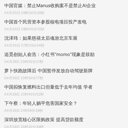
中国官媒：禁止Manus收购案不是禁止AI企业
04月30日 09时30分26秒
中国首个民营资本参股核电项目投产发电
04月30日 08时40分10秒
沈泽玮：如果慈禧太后魂游北京车展
04月30日 07时35分54秒
追觅创始人俞浩：小红书“momo”现象是鼓励
04月29日 23时50分21秒
萝卜快跑故障后 中国暂停发放自动驾驶新牌
04月29日 23时50分17秒
中国拟恢复燃料出口但量低于去年均值 学者
04月29日 23时40分52秒
下午察：年轻人躺平危害国家安全？
04月29日 21时55分39秒
深圳放宽核心区限购政策 提高贷款额度
04月29日 20时20分36秒