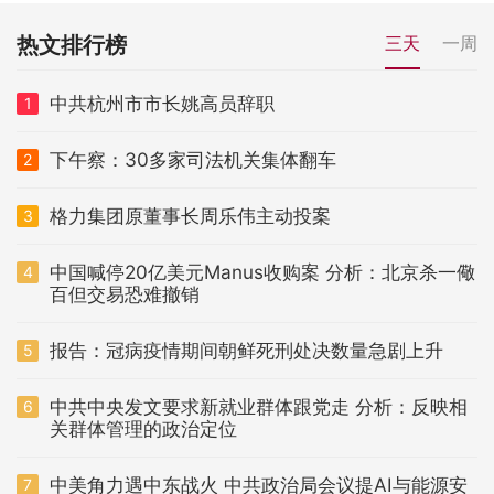
热文排行榜
三天
一周
中共杭州市市长姚高员辞职
1
下午察：30多家司法机关集体翻车
2
格力集团原董事长周乐伟主动投案
3
中国喊停20亿美元Manus收购案 分析：北京杀一儆
4
百但交易恐难撤销
报告：冠病疫情期间朝鲜死刑处决数量急剧上升
5
中共中央发文要求新就业群体跟党走 分析：反映相
6
关群体管理的政治定位
中美角力遇中东战火 中共政治局会议提AI与能源安
7