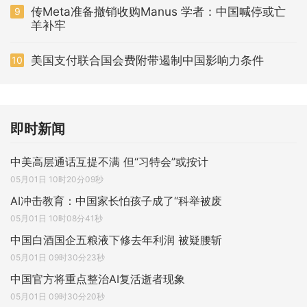
传Meta准备撤销收购Manus 学者：中国喊停或亡
9
羊补牢
美国支付联合国会费附带遏制中国影响力条件
10
即时新闻
中美高层通话互提不满 但“习特会”或按计
05月01日 10时20分09秒
AI冲击教育：中国家长怕孩子成了“科举被废
05月01日 10时08分41秒
中国白酒国企五粮液下修去年利润 被疑腰斩
05月01日 09时30分23秒
中国官方将重点整治AI复活逝者现象
05月01日 09时30分20秒