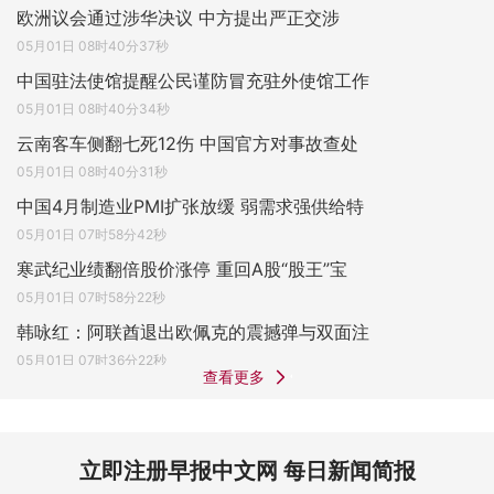
欧洲议会通过涉华决议 中方提出严正交涉
05月01日 08时40分37秒
中国驻法使馆提醒公民谨防冒充驻外使馆工作
05月01日 08时40分34秒
云南客车侧翻七死12伤 中国官方对事故查处
05月01日 08时40分31秒
中国4月制造业PMI扩张放缓 弱需求强供给特
05月01日 07时58分42秒
寒武纪业绩翻倍股价涨停 重回A股“股王”宝
05月01日 07时58分22秒
韩咏红：阿联酋退出欧佩克的震撼弹与双面注
05月01日 07时36分22秒
查看更多
立即注册早报中文网 每日新闻简报