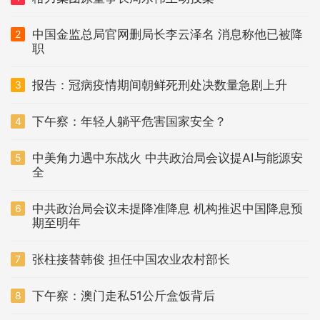
中国金监总局官网删局长李云泽名 消息称他已被降
2
职
报告：冠病疫情期间朝鲜死刑处决数量急剧上升
3
下午察：年轻人躺平危害国家安全？
4
中美角力遇中东战火 中共政治局会议提AI与能源安
5
全
中共政治局会议未提降准降息 机构推迟中国降息预
6
期至明年
张柱接替韩俊 担任中国农业农村部长
7
下午察：澳门走私51公斤盒饭背后
8