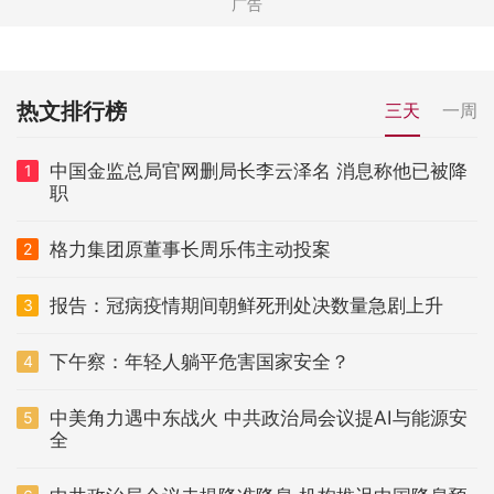
热文排行榜
三天
一周
中国金监总局官网删局长李云泽名 消息称他已被降
1
职
格力集团原董事长周乐伟主动投案
2
报告：冠病疫情期间朝鲜死刑处决数量急剧上升
3
下午察：年轻人躺平危害国家安全？
4
中美角力遇中东战火 中共政治局会议提AI与能源安
5
全