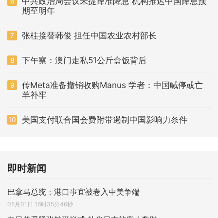
中共政治局会议未提降准降息 机构推迟中国降息预
6
期至明年
张柱接替韩俊 担任中国农业农村部长
7
下午察：澳门走私51公斤盒饭背后
8
传Meta准备撤销收购Manus 学者：中国喊停或亡
9
羊补牢
美国支付联合国会费附带遏制中国影响力条件
10
即时新闻
巴拿马总统：港口事宜被卷入中美争端
05月01日 16时35分46秒