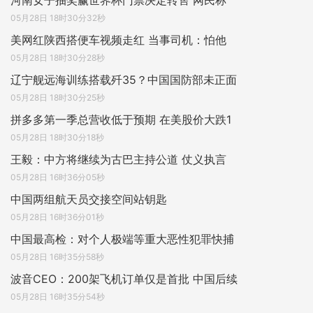
河南女子抽奖赢世界杯门票决定转售 网民称
05月28日 18时30分32秒
美网红陕西搭便车视频走红 当事司机：怕他
05月28日 18时30分28秒
辽宁舰远海训练搭载歼35？中国国防部未正面
05月28日 18时30分25秒
拼多多第一季总营收低于预期 在美股价大跌1
05月28日 18时30分18秒
王毅：中方将继续为古巴主持公道 仗义执言
05月28日 16时36分05秒
中国两组航天员交接空间站钥匙
05月28日 16时36分01秒
中国最高检：对个人极端等重大恶性犯罪快捕
05月28日 16时35分58秒
波音CEO：200架飞机订单仅是首批 中国后续
05月28日 16时35分54秒