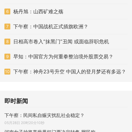
杨丹旭：山西矿难之殇
6
下午察：中国战机正式插旗欧洲？
7
日相高市卷入“抹黑门”丑闻 或面临辞职危机
8
早知：中国官方为何重拳整治境外股票交易？
9
下午察：神舟23号升空 中国人的登月梦还有多远？
10
即时新闻
下午察：民间私自赈灾扰乱社会稳定？
05月28日 20时20分10秒