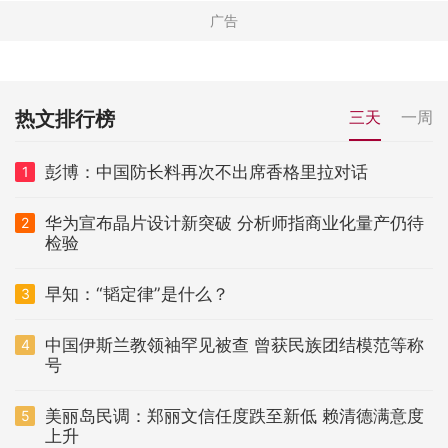
热文排行榜
三天
一周
彭博：中国防长料再次不出席香格里拉对话
1
华为宣布晶片设计新突破 分析师指商业化量产仍待
2
检验
早知：“韬定律”是什么？
3
中国伊斯兰教领袖罕见被查 曾获民族团结模范等称
4
号
美丽岛民调：郑丽文信任度跌至新低 赖清德满意度
5
上升