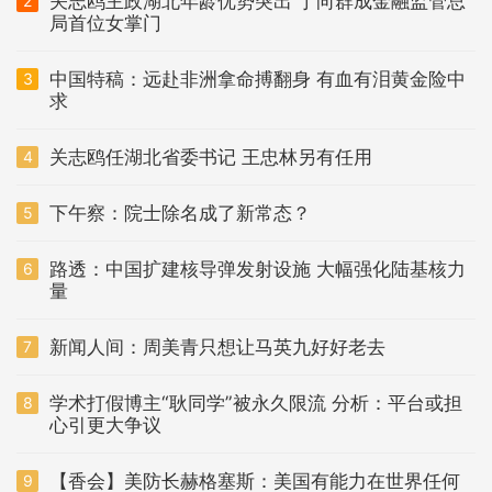
关志鸥主政湖北年龄优势突出 丁向群成金融监管总
2
局首位女掌门
中国特稿：远赴非洲拿命搏翻身 有血有泪黄金险中
3
求
关志鸥任湖北省委书记 王忠林另有任用
4
下午察：院士除名成了新常态？
5
路透：中国扩建核导弹发射设施 大幅强化陆基核力
6
量
新闻人间：周美青只想让马英九好好老去
7
学术打假博主“耿同学”被永久限流 分析：平台或担
8
心引更大争议
【香会】美防长赫格塞斯：美国有能力在世界任何
9