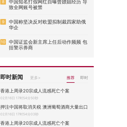
中国知名打假网红自曝曾嫖娼经历 导
8
致全网账号被禁
中国称坚决反对欧盟拟制裁四家助俄
9
华企
中国证监会新主席上任后动作频频 包
10
括警示券商
即时新闻
更多>
推荐
即时
香港上周录20宗成人流感死亡个案
02月16日 17时54分50秒
押注中国将取消关税 澳洲葡萄酒商大量出口
02月16日 17时54分03秒
香港上周录20宗成人流感死亡个案