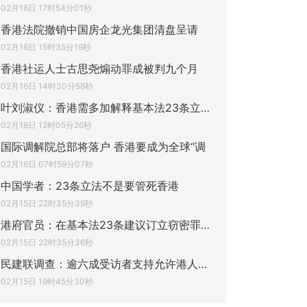
02月16日 17时54分01秒
香港法院撤销中国房企龙光集团清盘呈请
02月16日 15时35分19秒
香港社运人士古思尧煽动罪成被判九个月
02月16日 14时30分58秒
叶刘淑仪：香港需多加解释基本法23条立法工
02月16日 12时05分26秒
国际调解院总部将落户 香港要成为全球“调
02月16日 07时59分07秒
中国学者：23条立法不是要管死香港
02月15日 22时35分39秒
港府官员：在基本法23条建议订立窃密罪不会
02月15日 22时35分36秒
民建联调查：逾六成受访者支持允许港人加入
02月15日 19时45分30秒