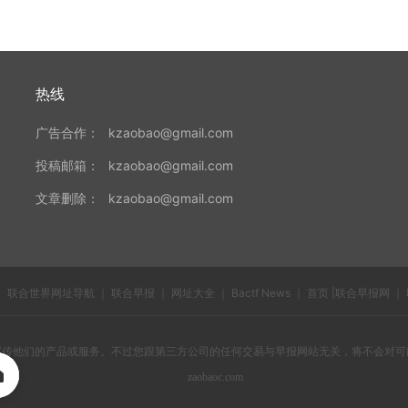
热线
广告合作：
kzaobao@gmail.com
投稿邮箱：
kzaobao@gmail.com
文章删除：
kzaobao@gmail.com
｜
联合世界网址导航
｜
联合早报
｜
网址大全
｜
Bactf News
｜
首页 |联合早报网
｜
宣传他们的产品或服务。不过您跟第三方公司的任何交易与早报网站无关，将不会对可
zaobaoc.com