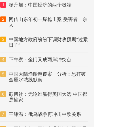
杨丹旭：中国经济的两个极端
1
网传山东年初一爆枪击案 受害者十余
2
人
中国地方政府纷纷下调财收预期“过紧
3
日子”
下午察：金门又成两岸冲突点
4
中国大陆渔船翻覆案 分析：恐打破
5
金厦水域线默契
彭博社：无论谁赢得美国大选 中国都
6
是输家
王纬温：俄乌战争再冲击中欧关系
7