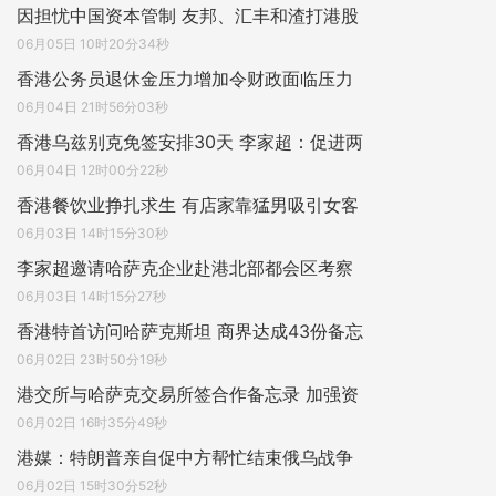
因担忧中国资本管制 友邦、汇丰和渣打港股
06月05日 10时20分34秒
香港公务员退休金压力增加令财政面临压力
06月04日 21时56分03秒
香港乌兹别克免签安排30天 李家超：促进两
06月04日 12时00分22秒
香港餐饮业挣扎求生 有店家靠猛男吸引女客
06月03日 14时15分30秒
李家超邀请哈萨克企业赴港北部都会区考察
06月03日 14时15分27秒
香港特首访问哈萨克斯坦 商界达成43份备忘
06月02日 23时50分19秒
港交所与哈萨克交易所签合作备忘录 加强资
06月02日 16时35分49秒
港媒：特朗普亲自促中方帮忙结束俄乌战争
06月02日 15时30分52秒