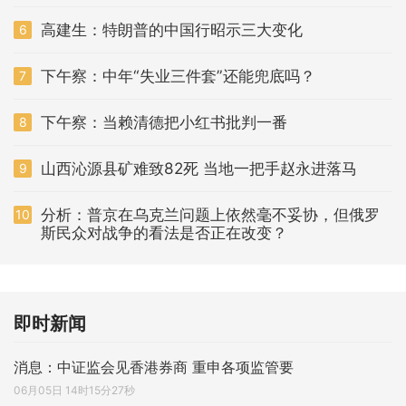
高建生：特朗普的中国行昭示三大变化
6
下午察：中年“失业三件套”还能兜底吗？
7
下午察：当赖清德把小红书批判一番
8
山西沁源县矿难致82死 当地一把手赵永进落马
9
分析：普京在乌克兰问题上依然毫不妥协，但俄罗
10
斯民众对战争的看法是否正在改变？
即时新闻
消息：中证监会见香港券商 重申各项监管要
06月05日 14时15分27秒