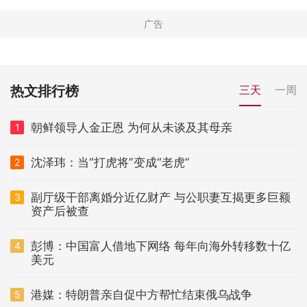
热文排行榜
三天
一周
朝鲜领导人金正恩 为何从未谈及其母亲
1
沈泽玮：当“打虎将”变成“老虎”
2
副厅级干部离婚分近亿财产 与公职妻互揭更多巨额
3
资产后被查
彭博：中国富人借地下网络 每年向海外转移数十亿
4
美元
港媒：特朗普亲自促中方帮忙结束俄乌战争
5