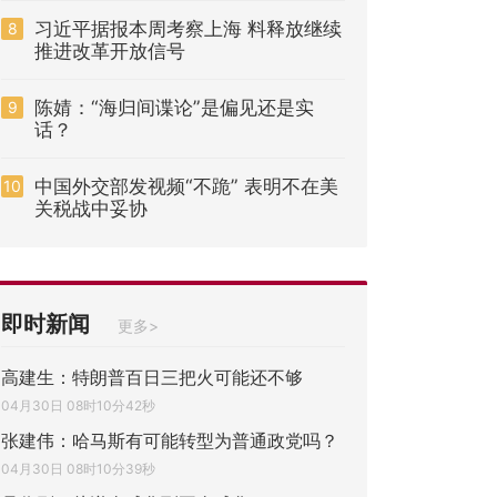
习近平据报本周考察上海 料释放继续
8
推进改革开放信号
陈婧：“海归间谍论”是偏见还是实
9
话？
中国外交部发视频“不跪” 表明不在美
10
关税战中妥协
即时新闻
更多>
高建生：特朗普百日三把火可能还不够
04月30日 08时10分42秒
张建伟：哈马斯有可能转型为普通政党吗？
04月30日 08时10分39秒