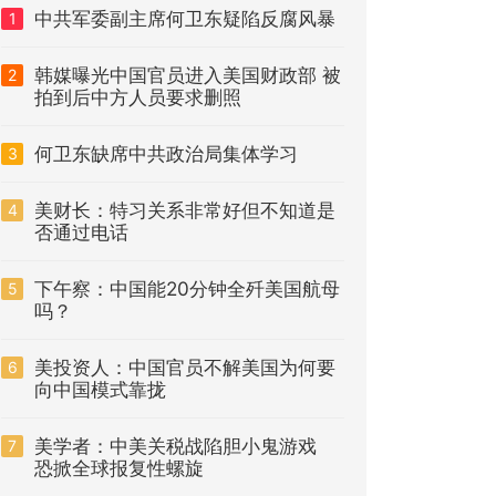
中共军委副主席何卫东疑陷反腐风暴
1
韩媒曝光中国官员进入美国财政部 被
2
拍到后中方人员要求删照
何卫东缺席中共政治局集体学习
3
美财长：特习关系非常好但不知道是
4
否通过电话
下午察：中国能20分钟全歼美国航母
5
吗？
美投资人：中国官员不解美国为何要
6
向中国模式靠拢
美学者：中美关税战陷胆小鬼游戏
7
恐掀全球报复性螺旋