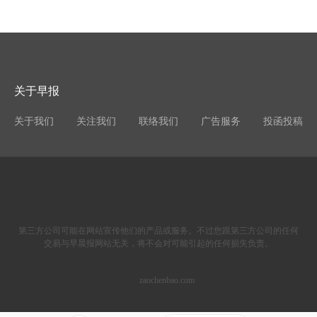
关于早报
关于我们
关注我们
联络我们
广告服务
投函投稿
第三方公司可能在网站宣传他们的产品或服务。不过您跟第三方公司的任何
交易与早晨报网站无关，将不会对可能引起的任何损失负责。
zaochenbao.com