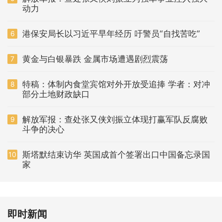
动力
港保安局长以习近平早年经历 吁警员“自找苦吃”
6
黄金与白银暴跌 金属市场遭遇剧烈震荡
7
特稿：体制内食堂宾馆对外开放受追捧 学者：对冲
8
部分土地财政缺口
解放军报：查处张又侠刘振立体现打赢军队反腐败
9
斗争的决心
斯塔默结束访华 英国成首个签署出口中国备忘录国
10
家
即时新闻