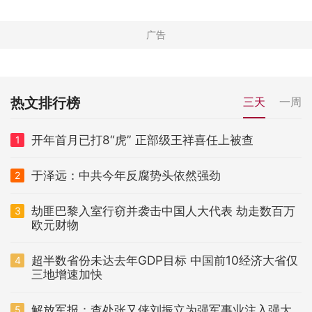
热文排行榜
三天
一周
开年首月已打8“虎” 正部级王祥喜任上被查
1
于泽远：中共今年反腐势头依然强劲
2
劫匪巴黎入室行窃并袭击中国人大代表 劫走数百万
3
欧元财物
超半数省份未达去年GDP目标 中国前10经济大省仅
4
三地增速加快
解放军报：查处张又侠刘振立为强军事业注入强大
5