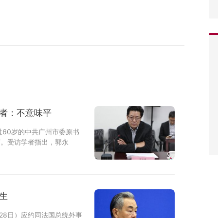
学者：不意味平
60岁的中共广州市委原书
席。受访学者指出，郭永
生
28日）应约同法国总统外事