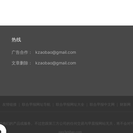
热线
广告合作：
kzaobao@gmail.com
文章删除：
kzaobao@gmail.com
友情链接
｜
联合早报网址导航
｜
联合早报网址大全
｜
联合早报中文网
｜
财新网
传他们的产品或服务。不过您跟第三方公司的任何交易与早晨报网站无关，将不会对
zaochenbao.com