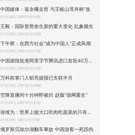
中国媒体：翁永曦去世 与王岐山等并称“改
01月28日 22时50分59秒
王毅：国际形势发生新的重大变化 乱象频生
01月28日 22时50分53秒
下午察：在西方社会“成为中国人”正成风潮
01月28日 22时31分07秒
中国据报批准阿里字节腾讯进口首批40万颗H2
01月28日 22时30分57秒
万科前掌门人郁亮据报已失联半月
01月28日 22时30分46秒
空降直播间十分钟即被封 赵薇“借网重生”
01月28日 22时30分41秒
张维为：世界上能大口吃肉吃蔬菜的只有中国
01月28日 19时10分51秒
俄罗斯贝加尔湖翻车事故 中国游客一死四伤