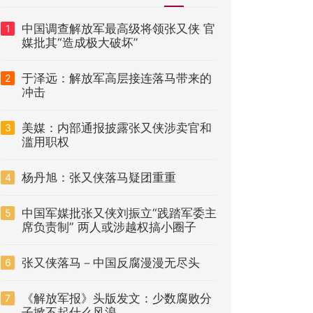
中国调查解放军最高级将领张又侠 官
1
媒批其“造成极大破坏”
于泽远：解放军高层接连落马带来的
2
冲击
美媒：内部通报披露张又侠涉卖官和
3
滥用职权
杨丹旭：张又侠落马疑团重重
4
中国军媒批张又侠刘振立“践踏军委主
5
席负责制” 两人或涉越权搞小圈子
张又侠落马－中国反腐漫漫无尽头
6
《解放军报》头版发文：少数腐败分
7
子掀不起什么风浪