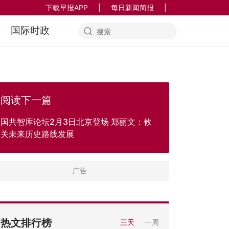
下载早报APP
|
每日新闻简报
|
国际时政
阅读下一篇
国共智库论坛2月3日北京登场 郑丽文：攸
关未来历史路线发展
热文排行榜
三天
一周