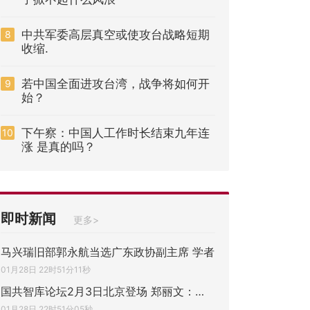
中共军委高层真空或使攻台战略短期
8
收缩.
若中国全面进攻台湾，战争将如何开
9
始？
下午察：中国人工作时长结束九年连
10
涨 是真的吗？
即时新闻
更多>
马兴瑞旧部郭永航当选广东政协副主席 学者
01月28日 22时51分11秒
国共智库论坛2月3日北京登场 郑丽文：攸关
01月28日 22时51分05秒