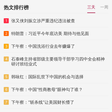
热文排行榜
三天
一周
张又侠刘振立涉严重违纪违法被查
1
特朗普：习近平今年底访美 期待与他见面
2
下午察：中国洗浴行业去年赚爆了
3
石泰峰主持省部级主要领导干部学习四中全会精神
4
研讨班结业式
韩咏红：国际乱世下中国的机会与选择
5
下午察：中国“性商教母”眼神勾了谁？
6
下午察：“斩杀线”让美国财长懵了
7