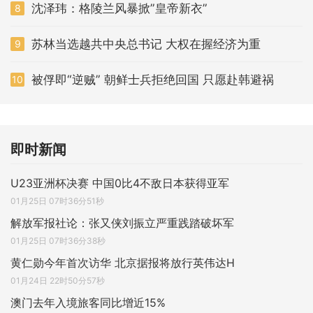
沈泽玮：格陵兰风暴掀”皇帝新衣”
8
苏林当选越共中央总书记 大权在握经济为重
9
被俘即“逆贼” 朝鲜士兵拒绝回国 只愿赴韩避祸
10
即时新闻
U23亚洲杯决赛 中国0比4不敌日本获得亚军
01月25日 07时36分51秒
解放军报社论：张又侠刘振立严重践踏破坏军
01月25日 07时36分38秒
黄仁勋今年首次访华 北京据报将放行英伟达H
01月24日 22时50分57秒
澳门去年入境旅客同比增近15%