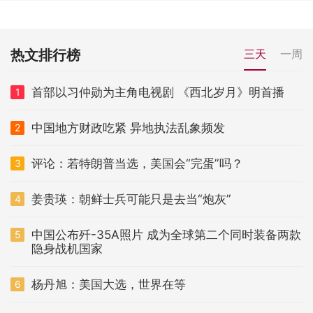
热文排行榜
三天
一周
首部以习仲勋为主角电视剧 《西北岁月》明首播
1
中国地方财政吃紧 异地执法乱象频发
2
评论：若特朗普当选，美国会“完蛋”吗？
3
姜贵瑛：朝鲜士兵可能只是去当“炮灰”
4
中国公布歼-35A照片 成为全球第二个同时装备两款
5
隐身战机国家
杨丹旭：美国大选，世界在等
6