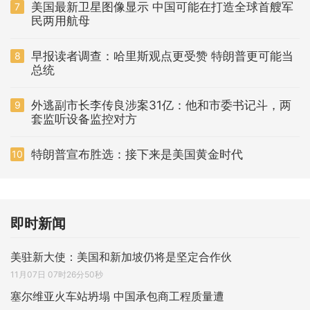
美国最新卫星图像显示 中国可能在打造全球首艘军
7
民两用航母
早报读者调查：哈里斯观点更受赞 特朗普更可能当
8
总统
外逃副市长李传良涉案31亿：他和市委书记斗，两
9
套监听设备监控对方
特朗普宣布胜选：接下来是美国黄金时代
10
即时新闻
美驻新大使：美国和新加坡仍将是坚定合作伙
11月07日 07时26分50秒
塞尔维亚火车站坍塌 中国承包商工程质量遭