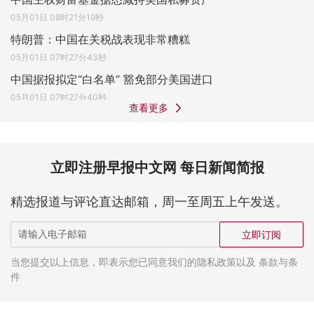
05月01日 08时21分19秒
特朗普：中国在关税战表现非常糟糕
05月01日 07时27分43秒
中国据报拟定“白名单” 豁免部分美国进口
05月01日 07时27分40秒
查看更多
立即注册早报中文网 每日新闻简报
精选报道与评论直达邮箱，周一至周五上午发送。
立即订阅
当您提交以上信息，即表示您已同意我们的隐私政策以及 条款与条
件