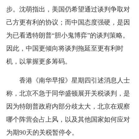
步。沈萌指出，美国仍希望通过谈判争取对
己方更有利的协议；而中国态度强硬，是因
为已看透特朗普“胆小鬼博弈”的谈判策略。
因此，中国更倾向将谈判拖延至更有利时
机，以掌握更多筹码。
香港《南华早报》星期四引述消息人士
称，北京不急于同华盛顿展开关税谈判，是
因为特朗普政府内部分歧太大，北京在观察
哪个阵营会占上风，以及其他国家如何应对
为期90天的关税暂停令。