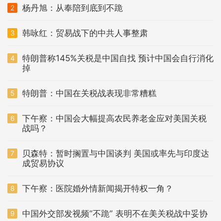
杨丹旭：从奉陪到底到不跪
2
韩咏红：贸易战下的中共人事整肃
3
特朗普称145%关税是中国自找 预计中国会自行消化
4
掉
特朗普：中国在关税战表现非常糟糕
5
下午察：中国会大幅提高农民养老金应对美国关税
6
战吗？
贝森特：暂时搁置与中国谈判 美国或率先与印度达
7
成贸易协议
下午察：医院婚外情新闻揭开特权一角？
8
中国外交部发视频“不跪” 表明不在美关税战中妥协
9