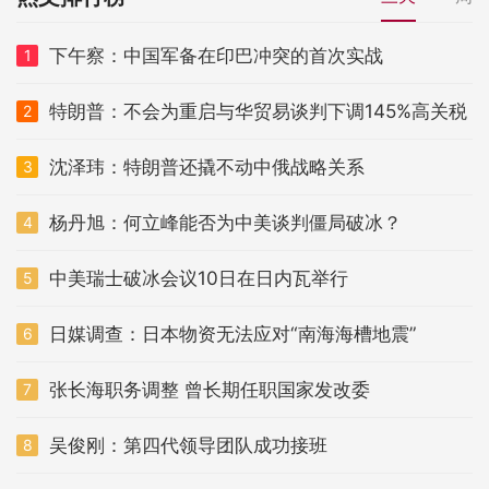
下午察：中国军备在印巴冲突的首次实战
1
特朗普：不会为重启与华贸易谈判下调145%高关税
2
沈泽玮：特朗普还撬不动中俄战略关系
3
杨丹旭：何立峰能否为中美谈判僵局破冰？
4
中美瑞士破冰会议10日在日内瓦举行
5
日媒调查：日本物资无法应对“南海海槽地震”
6
张长海职务调整 曾长期任职国家发改委
7
吴俊刚：第四代领导团队成功接班
8