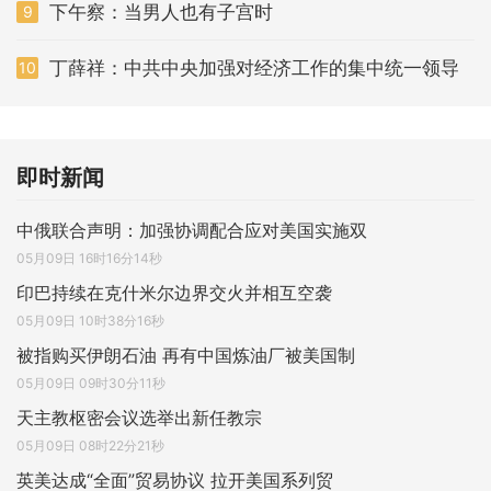
下午察：当男人也有子宫时
9
丁薛祥：中共中央加强对经济工作的集中统一领导
10
即时新闻
中俄联合声明：加强协调配合应对美国实施双
05月09日 16时16分14秒
印巴持续在克什米尔边界交火并相互空袭
05月09日 10时38分16秒
被指购买伊朗石油 再有中国炼油厂被美国制
05月09日 09时30分11秒
天主教枢密会议选举出新任教宗
05月09日 08时22分21秒
英美达成“全面”贸易协议 拉开美国系列贸