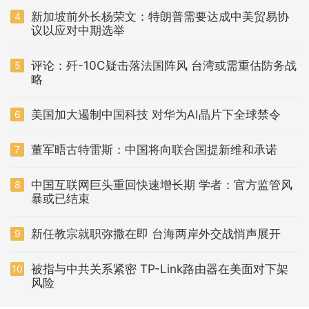
新加坡前外长杨荣文：特朗普需要达成中美贸易协
4
议以应对中期选举
评论：歼-10C疑击落法国阵风 台湾或需重估防务战
5
略
美国加大遏制中国科技 对华为AI晶片下全球禁令
6
董军晤古特雷斯：中国将向联合国提新维和承诺
7
中国互联网巨头重回快速增长期 学者：官方监管风
8
暴或已结束
新任教宗就职弥撒在即 台海两岸外交战悄声展开
9
被指与中共关系紧密 TP-Link路由器在美面对下架
10
风险