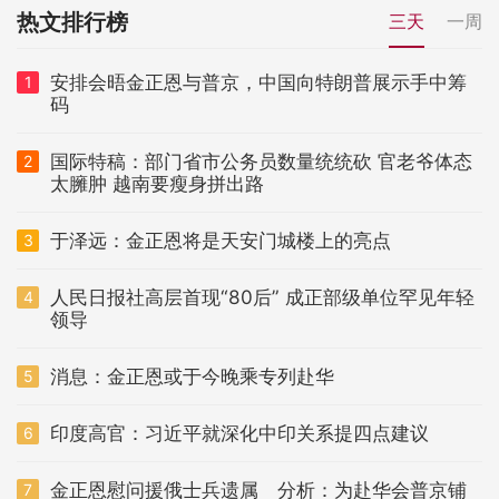
热文排行榜
三天
一周
安排会晤金正恩与普京，中国向特朗普展示手中筹
1
码
国际特稿：部门省市公务员数量统统砍 官老爷体态
2
太臃肿 越南要瘦身拼出路
于泽远：金正恩将是天安门城楼上的亮点
3
人民日报社高层首现“80后” 成正部级单位罕见年轻
4
领导
消息：金正恩或于今晚乘专列赴华
5
印度高官：习近平就深化中印关系提四点建议
6
金正恩慰问援俄士兵遗属 分析：为赴华会普京铺
7