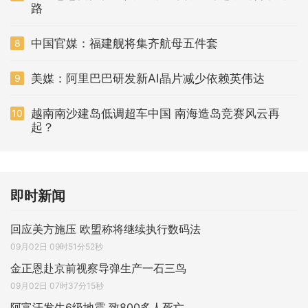
路
中国官媒：福建舰将集齐航母五件套
8
美媒：阿里巴巴研发新AI晶片减少依赖英伟达
9
越南南沙建岛低调超车中国 南海造岛竞赛风云再
10
起？
即时新闻
回应美方施压 欧盟称将继续执行数码法
09月02日 09时51分52秒
金正恩赴京前视察导弹生产一石三鸟
09月02日 07时37分15秒
阿富汗发生6级地震 致800多人死亡