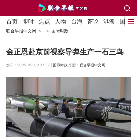
首页
即时
焦点
人物
台海
评论
港澳
国际
联合早报中文网
国际时政
金正恩赴京前视察导弹生产一石三鸟
发布：2025-09-02 07:37 |
国际时政
来源：
联合早报中文网