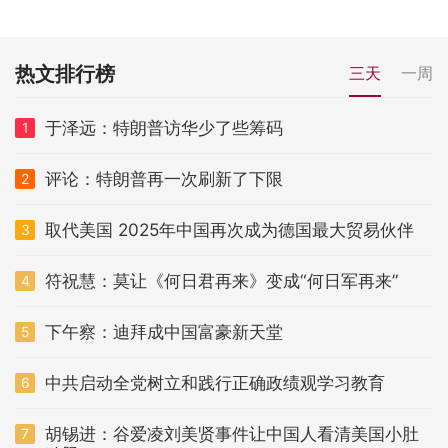
热文排行榜
三天
一周
于泽远：特朗普访华少了些筹码
1
评论：特朗普再一次刷新了下限
2
取代美国 2025年中国再次成为德国最大贸易伙伴
3
符祝慧：莫让《何日君再来》变成“何日军再来”
4
下午察：迪拜成中国富豪新天堂
5
中共启动全党树立和践行正确政绩观学习教育
6
胡锡进：谷爱凌刘美贤事件让中国人看清美国小肚
7