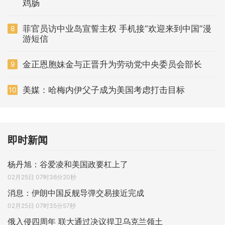
鸡肠
菲官员访中业岛宣誓主权 手机接“欢迎来到中国”漫
8
游短信
金正恩胞妹金与正晋升为劳动党中央委员会部长
9
美媒：哈梅内伊父子成为美国考虑打击目标
10
即时新闻
杨丹旭：谷爱凌和美国政要杠上了
02月25日 07时36分20秒
消息：伊朗中国反舰导弹交易接近完成
02月25日 07时35分57秒
俄入侵四周年 联大通过决议捍卫乌克兰领土