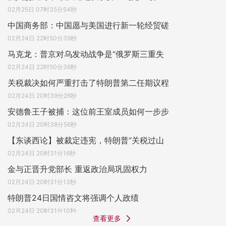
02月25日 07时35分54秒
中国商务部：中国愿与美国进行新一轮经贸磋
02月24日 22时50分39秒
马克龙：普京对乌发动战争是“俄罗斯三重失
02月24日 22时50分36秒
关税裁决如何严重打击了特朗普第二任期议程
02月24日 20时39分26秒
安德鲁王子被捕：这位前王室成员如何一步步
02月24日 20时38分56秒
【东谈西论】被裁定违宪，特朗普“关税过山
02月24日 20时31分16秒
金与正晋升党部长 重返政治局巩固权力
02月24日 20时31分13秒
特朗普24日国情咨文将强调个人政绩
02月24日 20时31分10秒
查看更多