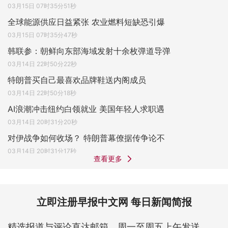
03月15日 07时35分51秒
全球能源供应日益紧张 农业燃料短缺恐引爆
03月15日 07时35分47秒
韩联参：朝鲜向东部海域发射十余枚弹道导弹
03月14日 22时50分22秒
特朗普买自己最喜欢品牌鞋送内阁成员
03月14日 22时50分18秒
AI浪潮冲击纽约白领就业 美国年轻人求职遇
03月14日 20时31分20秒
对伊战争如何收场？ 特朗普幕僚据传争论不
03月14日 20时31分17秒
查看更多
立即注册早报中文网 每日新闻简报
精选报道与评论直达邮箱，周一至周五上午发送。