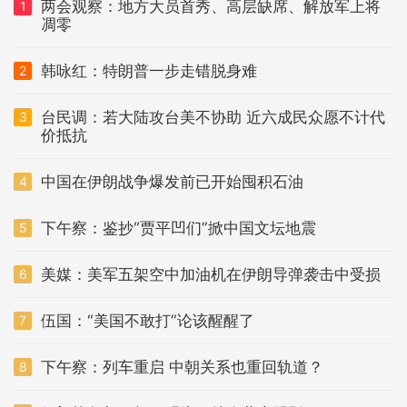
两会观察：地方大员首秀、高层缺席、解放军上将
1
凋零
韩咏红：特朗普一步走错脱身难
2
台民调：若大陆攻台美不协助 近六成民众愿不计代
3
价抵抗
中国在伊朗战争爆发前已开始囤积石油
4
下午察：鉴抄“贾平凹们”掀中国文坛地震
5
美媒：美军五架空中加油机在伊朗导弹袭击中受损
6
伍国：“美国不敢打”论该醒醒了
7
下午察：列车重启 中朝关系也重回轨道？
8