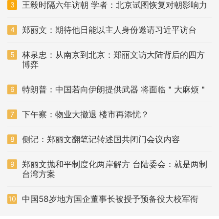
王毅时隔六年访朝 学者：北京试图恢复对朝影响力
3
郑丽文：期待他日能以主人身份邀请习近平访台
4
林泉忠：从南京到北京：郑丽文访大陆背后的四方
5
博弈
特朗普：中国若向伊朗提供武器 将面临＂大麻烦＂
6
下午察：物业大撤退 楼市再添忧？
7
侧记：郑丽文翻笔记转述国共闭门会议内容
8
郑丽文抛和平制度化两岸解方 台陆委会：就是两制
9
台湾方案
中国58岁地方国企董事长被授予预备役大校军衔
10