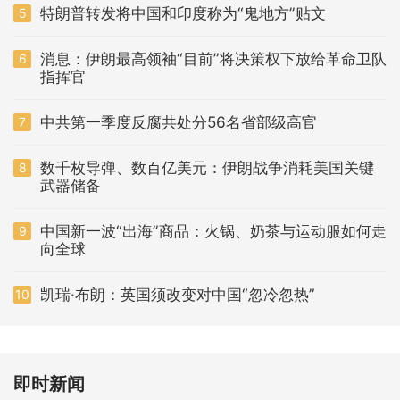
特朗普转发将中国和印度称为“鬼地方”贴文
5
消息：伊朗最高领袖“目前”将决策权下放给革命卫队
6
指挥官
中共第一季度反腐共处分56名省部级高官
7
数千枚导弹、数百亿美元：伊朗战争消耗美国关键
8
武器储备
中国新一波“出海”商品：火锅、奶茶与运动服如何走
9
向全球
凯瑞·布朗：英国须改变对中国“忽冷忽热”
10
即时新闻