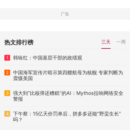
热文排行榜
三天
一周
韩咏红：中国基层干部的政绩观
1
中国海军宣传片暗示第四艘航母为核舰 专家判断为
2
震慑美国
强大到“比核弹还糟糕”的AI：Mythos拉响网络安全
3
警报
下午察：15亿天价罚单后，拼多多还能“野蛮生长”
4
吗？