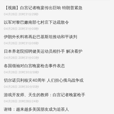
【视频】白宫记者晚宴传出巨响 特朗普紧急
04月26日 20时31分29秒
以军对黎巴嫩南部七村庄下达疏散令
04月26日 20时31分09秒
伊朗外长料将再赴巴基斯坦推动和平谈判
04月26日 20时31分06秒
日本养老院招聘健美运动员相扑手 解决看护
04月26日 20时31分03秒
各国领袖对白宫晚宴枪击事件表态
04月26日 20时30分59秒
切尔诺贝利核灾40周年 人们担心俄乌战争或
04月26日 20时30分55秒
游戏开发师、天生的教师：白宫记者晚宴枪手
04月26日 20时28分24秒
谢锋：越来越多美国朋友成为追茶人