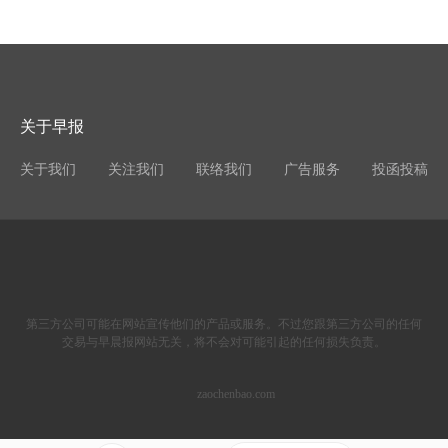
关于早报
关于我们
关注我们
联络我们
广告服务
投函投稿
第三方公司可能在网站宣传他们的产品或服务。不过您跟第三方公司的任何
交易与早晨报网站无关，将不会对可能引起的任何损失负责。
zaochenbao.com