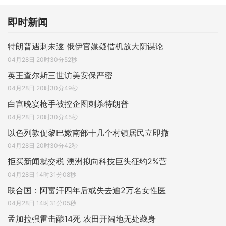
即时新闻
特朗普遇刺未遂 俄伊官媒疑借机放大阴谋论
04月28日 20时30分52秒
英王查尔斯三世访美安保严密
04月28日 20时30分49秒
白宫晚宴枪手被控企图刺杀特朗普
04月28日 20时30分45秒
以色列敦促黎巴嫩南部十几个村镇居民立即撤
04月28日 20时30分42秒
拒买新闻就交税 澳洲拟向科技巨头征约2%营
04月28日 14时31分08秒
联合国：阿富汗四年后或失去逾2万名女性医
04月28日 14时31分05秒
孟加拉强雷击酿14死 农田开阔地无处藏身