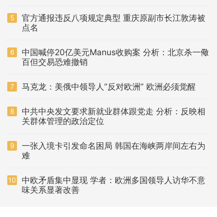
官方通报违反八项规定典型 重庆原副市长江敦涛被
5
点名
中国喊停20亿美元Manus收购案 分析：北京杀一儆
6
百但交易恐难撤销
马克龙：美俄中领导人“反对欧洲” 欧洲必须觉醒
7
中共中央发文要求新就业群体跟党走 分析：反映相
8
关群体管理的政治定位
一张入境卡引发命名困局 韩国在海峡两岸间左右为
9
难
中欧矛盾集中显现 学者：欧洲多国领导人访华不意
10
味关系显著改善