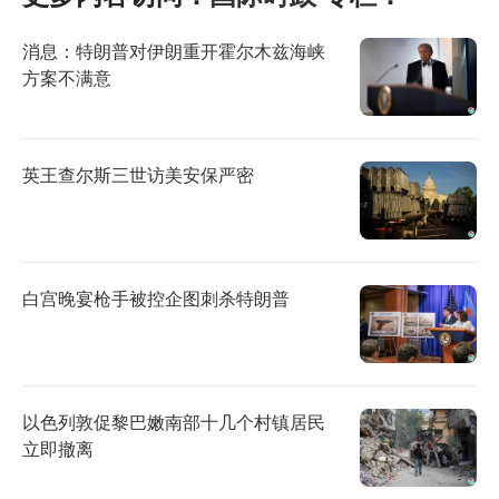
消息：特朗普对伊朗重开霍尔木兹海峡
方案不满意
英王查尔斯三世访美安保严密
白宫晚宴枪手被控企图刺杀特朗普
以色列敦促黎巴嫩南部十几个村镇居民
立即撤离