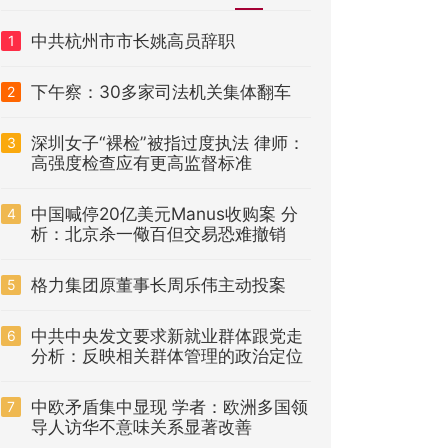
中共杭州市市长姚高员辞职
1
下午察：30多家司法机关集体翻车
2
深圳女子“裸检”被指过度执法 律师：
3
高强度检查应有更高监督标准
中国喊停20亿美元Manus收购案 分
4
析：北京杀一儆百但交易恐难撤销
格力集团原董事长周乐伟主动投案
5
中共中央发文要求新就业群体跟党走
6
分析：反映相关群体管理的政治定位
中欧矛盾集中显现 学者：欧洲多国领
7
导人访华不意味关系显著改善