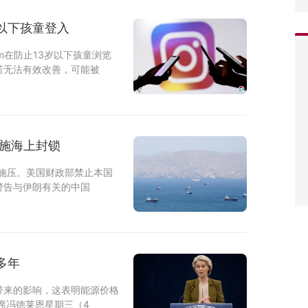
岁以下孩童登入
am在防止13岁以下孩童浏览
若无法有效改善，可能被
实施海上封锁
施压。美国财政部禁止本国
警告与伊朗有关的中国
多年
带来的影响，这表明能源价格
席冯德莱恩星期三（4