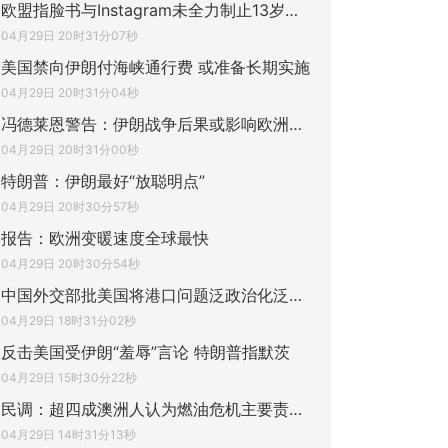
欧盟指脸书与Instagram未全力制止13岁以下
04月29日 20时31分07秒
美国禁向伊朗付海峡通行费 或准备长期实施
04月29日 20时31分04秒
冯德莱恩警告：伊朗战争后果或影响欧洲多年
04月29日 20时31分00秒
特朗普：伊朗最好“放聪明点”
04月29日 20时30分57秒
报告：欧洲变暖速度全球最快
04月29日 20时30分54秒
中国外交部批美国将港口问题泛政治化泛安全
04月29日 18时31分02秒
反击美国受伊朗“羞辱”言论 特朗普指默茨
04月29日 15时30分22秒
民调：超四成澳洲人认为燃油危机主要责任在
04月29日 14时31分13秒