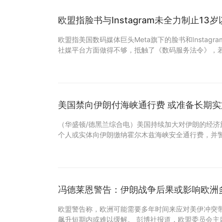
欧盟指脸书与Instagram未全力制止13
欧盟指美国数码媒体巨头Meta旗下的脸书和Instagr
社媒平台方面做得不够，抵触了《数码服务法令》，
美国禁向伊朗付海峡通行费 或准备长期
（华盛顿/德黑兰综合电）美国持续加大对伊朗的经济
个人或实体向伊朗缴纳霍尔木兹海峡安全通行费，并
冯德莱恩警告：伊朗战争后果或影响欧洲
欧盟警告称，欧洲可能需要多年时间来应对美伊冲突
飙升短期内或难以缓解。 彭博社报道，欧盟委员会主