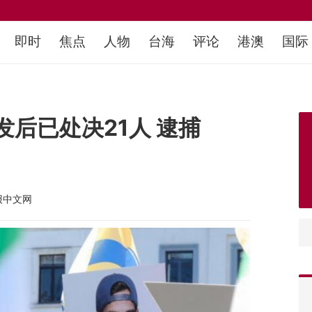
即时
焦点
人物
台海
评论
港澳
国际
后已处决21人 逮捕
报中文网