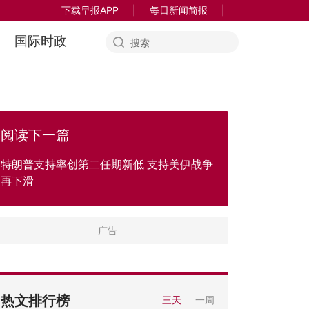
下载早报APP
|
每日新闻简报
|
国际时政
阅读下一篇
特朗普支持率创第二任期新低 支持美伊战争
再下滑
热文排行榜
三天
一周