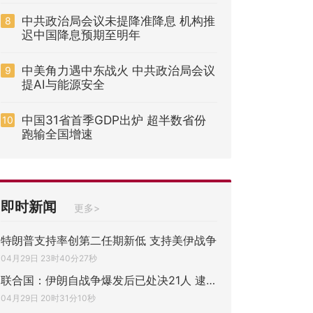
中共政治局会议未提降准降息 机构推
8
迟中国降息预期至明年
中美角力遇中东战火 中共政治局会议
9
提AI与能源安全
中国31省首季GDP出炉 超半数省份
10
跑输全国增速
即时新闻
更多>
特朗普支持率创第二任期新低 支持美伊战争
04月29日 23时40分27秒
联合国：伊朗自战争爆发后已处决21人 逮捕4
04月29日 20时31分10秒