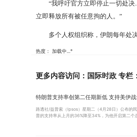
“我呼吁官方立即停止一切处决
立即释放所有被任意拘的人。”
多个人权组织称，伊朗每年处
热度：
加载中...
°
更多内容访问：
国际时政
专栏
特朗普支持率创第二任期新低 支持美伊
路透社/益普索（Ipsos）星期二（4月28日）公布
普的支持率从上月的36%降至34%，为他开启第二