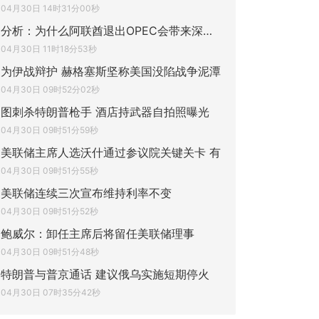
04月30日 14时31分00秒
分析：为什么阿联酋退出OPEC会带来深远影响
04月30日 11时18分53秒
为伊战辩护 赫格塞斯坚称美国没陷战争泥潭
04月30日 09时52分02秒
图刺杀特朗普枪手 酒店持武器自拍照曝光
04月30日 09时51分59秒
美联储主席人选沃什通过参议院关键关卡 有
04月30日 09时51分55秒
美联储连续三次宣布维持利率不变
04月30日 09时51分52秒
鲍威尔：卸任主席后将留任美联储理事
04月30日 09时51分48秒
特朗普与普京通话 建议俄乌实施短期停火
04月30日 07时35分42秒