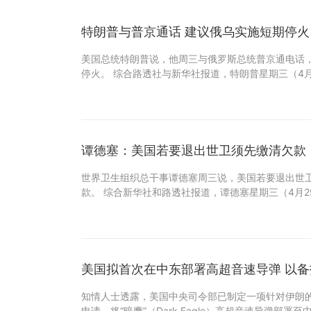
特朗普与普京通话 建议俄乌实施短期停火
美国总统特朗普说，他周三与俄罗斯总统普京通电话
停火。 综合路透社与新华社报道，特朗普星期三（4
谭德塞：美国若要退出世卫须先缴清欠款
世界卫生组织总干事谭德塞周三说，美国若要退出世
款。 综合新华社和路透社报道，谭德塞星期三（4月
美国拟首次在中东部署高超音速导弹 以
知情人士透露，美国中央司令部已制定一项针对伊朗
申请，将“暗鹰”（Dark Eagle）高超音速导弹部署