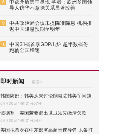
中欧矛盾集中显现 学者：欧洲多国领
8
导人访华不意味关系显著改善
中共政治局会议未提降准降息 机构推
9
迟中国降息预期至明年
中国31省首季GDP出炉 超半数省份
10
跑输全国增速
即时新闻
更多>
韩国防部：韩美从未讨论削减驻韩美军问题
04月30日 14时31分07秒
谭德塞：美国若要退出世卫须先缴清欠款
04月30日 14时31分04秒
美国拟首次在中东部署高超音速导弹 以备打