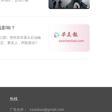
远影响？
伯联合大公国）突然宣布退出石油输
决定。事实上，阿联酋在1
热线
广告合作：
kzaobao@gmail.com