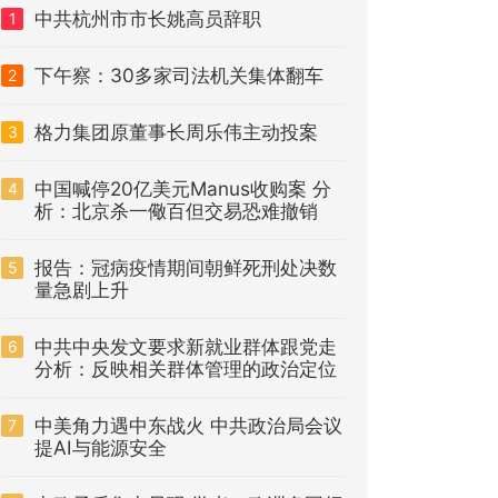
中共杭州市市长姚高员辞职
1
下午察：30多家司法机关集体翻车
2
格力集团原董事长周乐伟主动投案
3
中国喊停20亿美元Manus收购案 分
4
析：北京杀一儆百但交易恐难撤销
报告：冠病疫情期间朝鲜死刑处决数
5
量急剧上升
中共中央发文要求新就业群体跟党走
6
分析：反映相关群体管理的政治定位
中美角力遇中东战火 中共政治局会议
7
提AI与能源安全