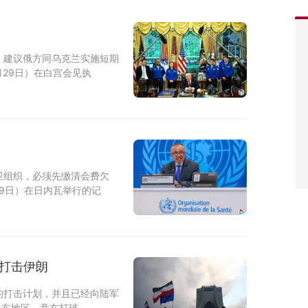
，建议俄方同乌克兰实施短期
月29日）在白宫会见执
卫组织，必须先缴清会费欠
29日）在日内瓦举行的记
备打击伊朗
的打击计划，并且已经向陆军
至中东地区，意在打破