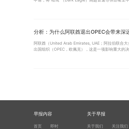
分析：为什么阿联酋退出OPEC会带来深
阿联酋（United Arab Emirates, UAE；阿拉
出国组织（OPEC，欧佩克），这是一项影响重大的
早报内容
关于早报
首页
即时
关于我们
关注我们